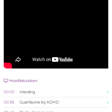
Aanmelden nieuwsbrief
Inloggen
Toegang leeromgeving
Hoofdstukken
00:00
Inleiding
00:38
Guanfacine bij ADHD