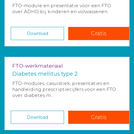
FTO-module en presentatie voor een FTO
over ADHD bij kinderen en volwassenen.
Gratis
Download
FTO-werkmateriaal
Diabetes mellitus type 2
FTO-modules, casuïstiek, presentaties en
handleiding prescriptiecijfers voor een FTO
over diabetes m...
Gratis
Download