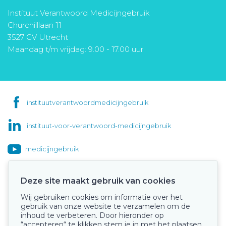
Instituut Verantwoord Medicijngebruik
Churchilllaan 11
3527 GV Utrecht
Maandag t/m vrijdag: 9.00 - 17.00 uur
instituutverantwoordmedicijngebruik
instituut-voor-verantwoord-medicijngebruik
medicijngebruik
Deze site maakt gebruik van cookies
Wij gebruiken cookies om informatie over het
Onze keurmerken
gebruik van onze website te verzamelen om de
inhoud te verbeteren. Door hieronder op
“accepteren“ te klikken stem je in met het plaatsen