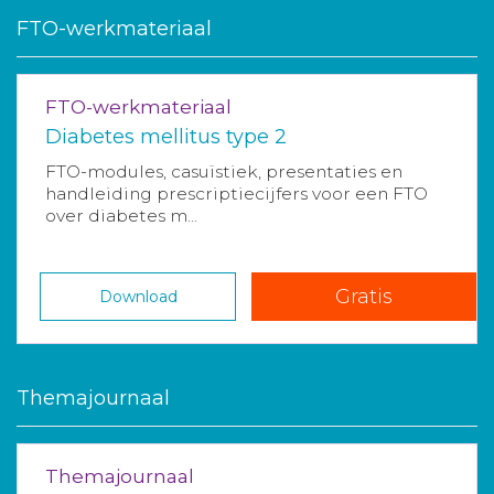
FTO-werkmateriaal
FTO-werkmateriaal
Diabetes mellitus type 2
FTO-modules, casuïstiek, presentaties en
handleiding prescriptiecijfers voor een FTO
over diabetes m...
Gratis
Download
Themajournaal
Themajournaal