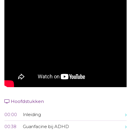
Aanmelden nieuwsbrief
Inloggen
Toegang leeromgeving
Hoofdstukken
00:00
Inleiding
00:38
Guanfacine bij ADHD