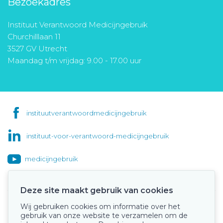
Bezoekadres
Instituut Verantwoord Medicijngebruik
Churchilllaan 11
3527 GV Utrecht
Maandag t/m vrijdag: 9.00 - 17.00 uur
instituutverantwoordmedicijngebruik
instituut-voor-verantwoord-medicijngebruik
medicijngebruik
Deze site maakt gebruik van cookies
Wij gebruiken cookies om informatie over het
Onze keurmerken
gebruik van onze website te verzamelen om de