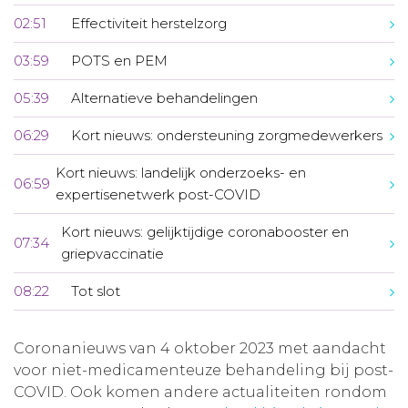
02:51
Effectiviteit herstelzorg
03:59
POTS en PEM
05:39
Alternatieve behandelingen
06:29
Kort nieuws: ondersteuning zorgmedewerkers
Kort nieuws: landelijk onderzoeks- en
06:59
expertisenetwerk post-COVID
Kort nieuws: gelijktijdige coronabooster en
07:34
griepvaccinatie
08:22
Tot slot
Coronanieuws van 4 oktober 2023 met aandacht
voor niet-medicamenteuze behandeling bij post-
COVID. Ook komen andere actualiteiten rondom