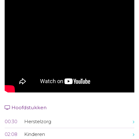
Aanmelden nieuwsbrief
Inloggen
Toegang leeromgeving
Hoofdstukken
00:30
Herstelzorg
02:08
Kinderen