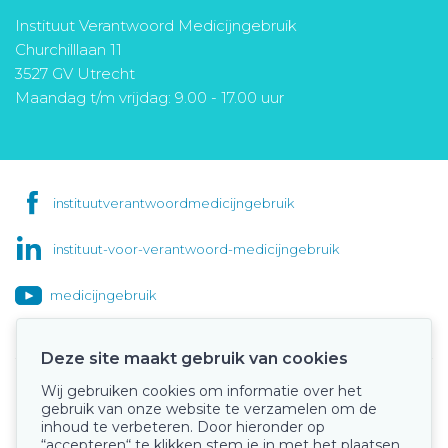
Instituut Verantwoord Medicijngebruik
Churchilllaan 11
3527 GV Utrecht
Maandag t/m vrijdag: 9.00 - 17.00 uur
instituutverantwoordmedicijngebruik
instituut-voor-verantwoord-medicijngebruik
medicijngebruik
Deze site maakt gebruik van cookies
Wij gebruiken cookies om informatie over het
Onze keurmerken
gebruik van onze website te verzamelen om de
inhoud te verbeteren. Door hieronder op
“accepteren“ te klikken stem je in met het plaatsen