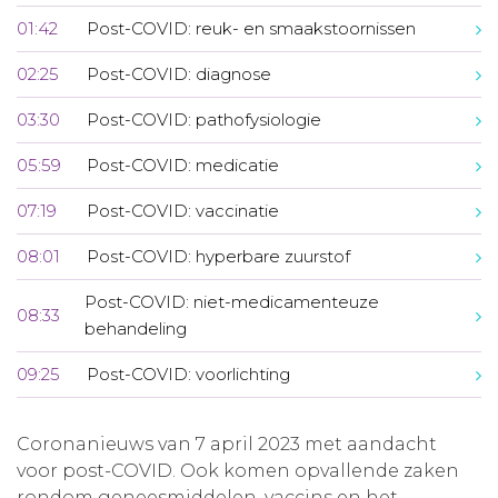
01:42
Post-COVID: reuk- en smaakstoornissen
02:25
Post-COVID: diagnose
03:30
Post-COVID: pathofysiologie
05:59
Post-COVID: medicatie
07:19
Post-COVID: vaccinatie
08:01
Post-COVID: hyperbare zuurstof
Post-COVID: niet-medicamenteuze
08:33
behandeling
09:25
Post-COVID: voorlichting
Coronanieuws van 7 april 2023 met aandacht
voor post-COVID. Ook komen opvallende zaken
rondom geneesmiddelen, vaccins en het