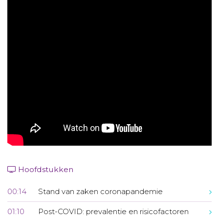
Aanmelden nieuwsbrief
Inloggen
Toegang leeromgeving
Hoofdstukken
00:14
Stand van zaken coronapandemie
01:10
Post-COVID: prevalentie en risicofactoren