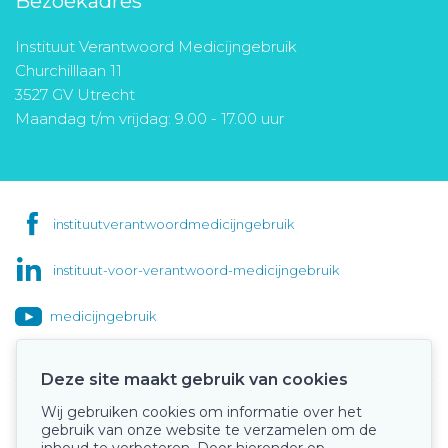
Bezoekadres
Instituut Verantwoord Medicijngebruik
Churchilllaan 11
3527 GV Utrecht
Maandag t/m vrijdag: 9.00 - 17.00 uur
instituutverantwoordmedicijngebruik
instituut-voor-verantwoord-medicijngebruik
medicijngebruik
Deze site maakt gebruik van cookies
Wij gebruiken cookies om informatie over het
Onze keurmerken
gebruik van onze website te verzamelen om de