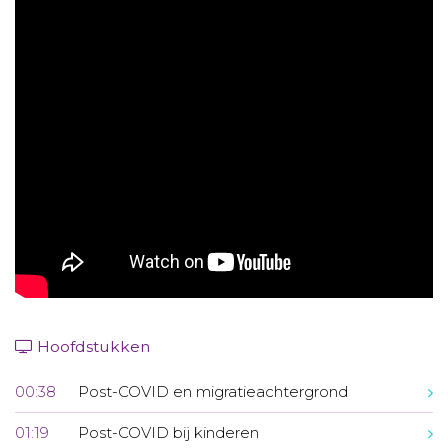
Aanmelden nieuwsbrief
Inloggen
Toegang leeromgeving
Hoofdstukken
00:38
Post-COVID en migratieachtergrond
01:19
Post-COVID bij kinderen