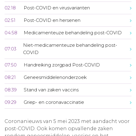
02:18
Post-COVID en virusvarianten
02:51
Post-COVID en hersenen
04:58
Medicamenteuze behandeling post-COVID
Niet-medicamenteuze behandeling post-
07:03
COVID
07:50
Handreiking zorgpad Post-COVID
08:21
Geneesmiddelenonderzoek
08:39
Stand van zaken vaccins
09:29
Griep- en coronavaccinatie
Coronanieuws van 5 mei 2023 met aandacht voor
post-COVID. Ook komen opvallende zaken
rondom geneesmiddelen, vaccins en het