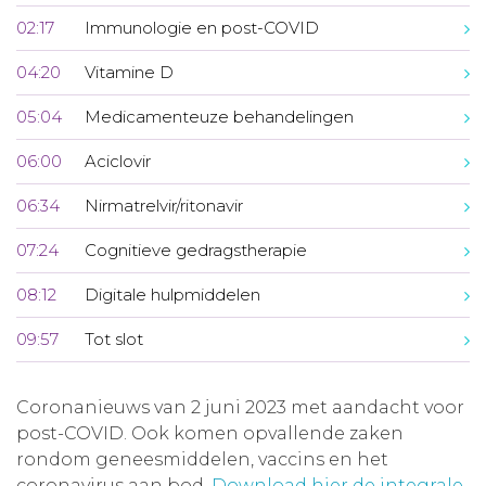
02:17
Immunologie en post-COVID
04:20
Vitamine D
05:04
Medicamenteuze behandelingen
06:00
Aciclovir
06:34
Nirmatrelvir/ritonavir
07:24
Cognitieve gedragstherapie
08:12
Digitale hulpmiddelen
09:57
Tot slot
Coronanieuws van 2 juni 2023 met aandacht voor
post-COVID. Ook komen opvallende zaken
rondom geneesmiddelen, vaccins en het
coronavirus aan bod.
Download hier de integrale