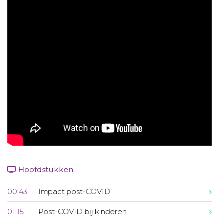
Aanmelden nieuwsbrief
Inloggen
Toegang leeromgeving
Hoofdstukken
00:43
Impact post-COVID
01:15
Post-COVID bij kinderen