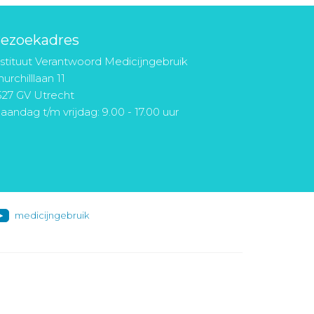
ezoekadres
nstituut Verantwoord Medicijngebruik
urchilllaan 11
527 GV Utrecht
aandag t/m vrijdag: 9.00 - 17.00 uur
medicijngebruik