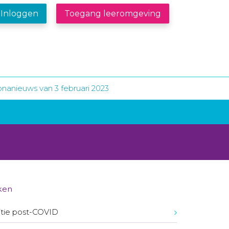
Inloggen
Toegang leeromgeving
nanieuws van 3 februari 2023
ken
itie post-COVID