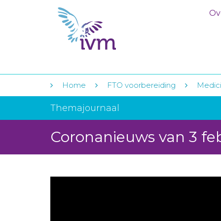
Ov
Home
FTO voorbereiding
Medici
Themajournaal
Coronanieuws van 3 fe