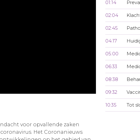
01:14
Preva
02:04
Klach
02:45
Patho
04:17
Huidi
05:00
Medic
06:33
Medi
08:38
Behan
09:32
Vacci
10:35
Tot sl
andacht voor opvallende zaken
coronavirus. Het Coronanieuws
 ontwikkelingen op het gebied van