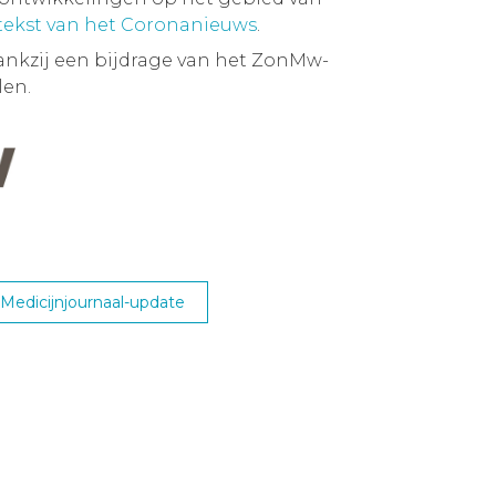
 tekst van het Coronanieuws
.
ankzij een bijdrage van het ZonMw-
en.
edicijnjournaal-update