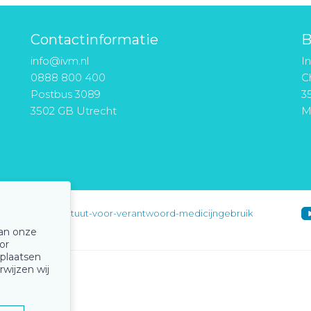
Contactinformatie
B
info@ivm.nl
I
0888 800 400
Ch
Postbus 3089
3
3502 GB Utrecht
M
instituut-voor-verantwoord-medicijngebruik
van onze
or
 plaatsen
rwijzen wij