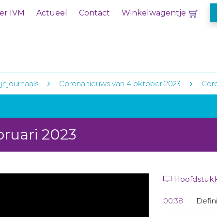
er IVM
Actueel
Contact
Winkelwagentje
jnjournaals
Coronanieuws van 4 oktober 2023
Coro
bruari 2023
Hoofdstuk
00:38
Defin