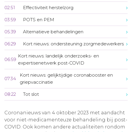
02:51
Effectiviteit herstelzorg
03:59
POTS en PEM
05:39
Alternatieve behandelingen
06:29
Kort nieuws: ondersteuning zorgmedewerkers
Kort nieuws: landelijk onderzoeks- en
06:59
expertisenetwerk post-COVID
Kort nieuws: gelijktijdige coronabooster en
07:34
griepvaccinatie
08:22
Tot slot
Coronanieuws van 4 oktober 2023 met aandacht
voor niet-medicamenteuze behandeling bij post-
COVID. Ook komen andere actualiteiten rondom