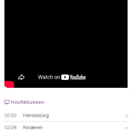
Aanmelden nieuwsbrief
Inloggen
Toegang leeromgeving
Hoofdstukken
00:30
Herstelzorg
02:08
Kinderen