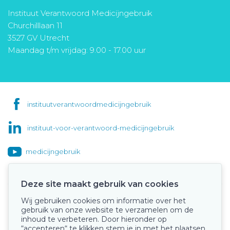
Instituut Verantwoord Medicijngebruik
Churchilllaan 11
3527 GV Utrecht
Maandag t/m vrijdag: 9.00 - 17.00 uur
instituutverantwoordmedicijngebruik
instituut-voor-verantwoord-medicijngebruik
medicijngebruik
Deze site maakt gebruik van cookies
Wij gebruiken cookies om informatie over het
Onze keurmerken
gebruik van onze website te verzamelen om de
inhoud te verbeteren. Door hieronder op
“accepteren“ te klikken stem je in met het plaatsen