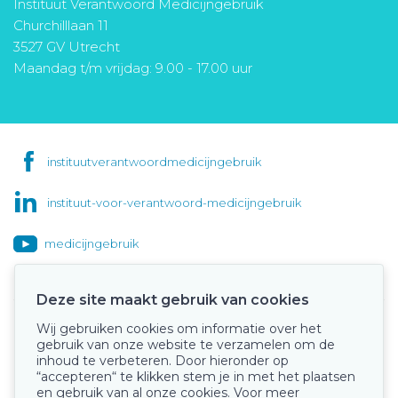
Instituut Verantwoord Medicijngebruik
Churchilllaan 11
3527 GV Utrecht
Maandag t/m vrijdag: 9.00 - 17.00 uur
instituutverantwoordmedicijngebruik
instituut-voor-verantwoord-medicijngebruik
medicijngebruik
Deze site maakt gebruik van cookies
Wij gebruiken cookies om informatie over het
Onze keurmerken
gebruik van onze website te verzamelen om de
inhoud te verbeteren. Door hieronder op
“accepteren“ te klikken stem je in met het plaatsen
en gebruik van al onze cookies. Voor meer