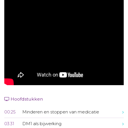
Aanmelden nieuwsbrief
Inloggen
Toegang leeromgeving
Hoofdstukken
00:25
Minderen en stoppen van medicatie
03:31
DM1 als bijwerking