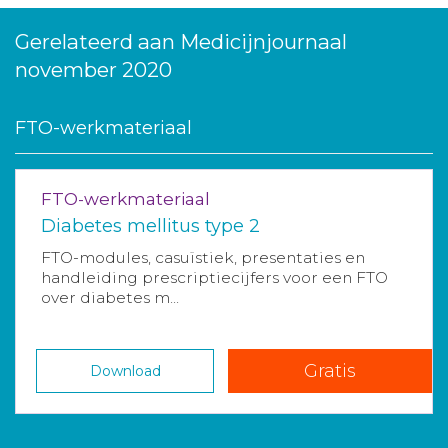
Gerelateerd aan Medicijnjournaal
november 2020
FTO-werkmateriaal
FTO-werkmateriaal
Diabetes mellitus type 2
FTO-modules, casuïstiek, presentaties en
handleiding prescriptiecijfers voor een FTO
over diabetes m...
Gratis
Download