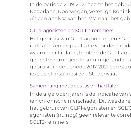
In de periode 2019-2021 neemt het gebru
Nederland, Noorwegen, Verenigd Koninkrij
uit een analyse van het IVM naar het ge
GLP1-agonisten en SGLT2-remmers
Het gebruik van GLP1-agonisten en SGLT
indicaties en de plaats die voor deze mi
waaronder Finland, hebben de GLP1-ago
geheel verdrongen. In sommige landen, 
gebruikt in de periode 2017-2021 een st
(exclusief insulines) een SU-derivaat.
Samenhang met obesitas en hartfalen
In de afgelopen jaren is de indicatie v
(en chronische nierschade). Dit was de r
het gebruik van GLP1-agonisten en SGLT2-
agonisten (nu nog) geen relevante correl
SGLT2-remmers.