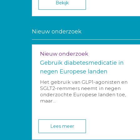
Bekijk
Nieuw onderzoek
Nieuw onderzoek
Gebruik diabetesmedicatie in
negen Europese landen
Het gebruik van GLP1-agonisten en
SGLT2-remmers neemt in negen
onderzochte Europese landen toe,
maar...
Lees meer