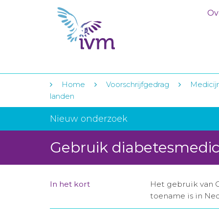
Ov
Home
Voorschrijfgedrag
Medicij
landen
Nieuw onderzoek
Gebruik diabetesmedic
In het kort
Het gebruik van 
toename is in Ne