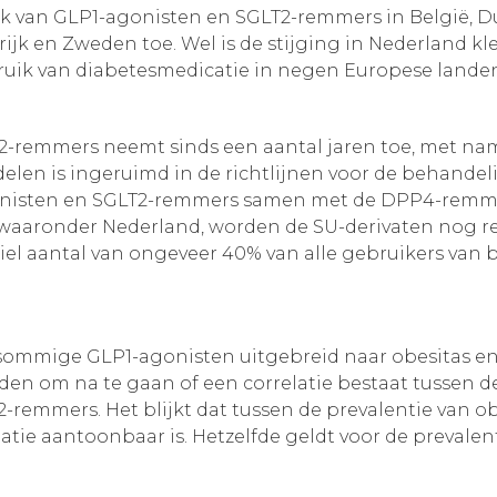
ik van GLP1-agonisten en SGLT2-remmers in België, Du
k en Zweden toe. Wel is de stijging in Nederland kle
bruik van diabetesmedicatie in negen Europese lande
2-remmers neemt sinds een aantal jaren toe, met na
ddelen is ingeruimd in de richtlijnen voor de behand
nisten en SGLT2-remmers samen met de DPP4-remmer
waaronder Nederland, worden de SU-derivaten nog re
abiel aantal van ongeveer 40% van alle gebruikers va
an sommige GLP1-agonisten uitgebreid naar obesitas e
eden om na te gaan of een correlatie bestaat tussen
remmers. Het blijkt dat tussen de prevalentie van o
atie aantoonbaar is. Hetzelfde geldt voor de prevalen