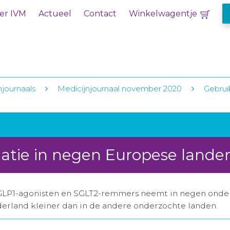
er IVM
Actueel
Contact
Winkelwagentje
njournaals
Medicijnjournaal november 2020
Gebrui
atie in negen Europese lande
GLP1-agonisten en SGLT2-remmers neemt in negen onder
derland kleiner dan in de andere onderzochte landen.