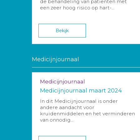
de behandeling van patiënten met
een zeer hoog risico op hart-...
Bekijk
Medicijnjournaal
Medicijnjournaal
Medicijnjournaal maart 2024
In dit Medicijnjournaal is onder
andere aandacht voor
kruidenmiddelen en het verminderen
van onnodig...