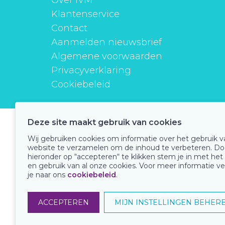
Over IVM
Klantenservice
Contact
Aanmelden nieuwsbrief
Algemene voorwaarden
Privacyverklaring
Cookiebeleid
Deze site maakt gebruik van cookies
instituutverantwoordmedicijngebruik
Wij gebruiken cookies om informatie over het gebruik 
website te verzamelen om de inhoud te verbeteren. Do
hieronder op “accepteren“ te klikken stem je in met het
en gebruik van al onze cookies. Voor meer informatie ve
Onze keurmerken
je naar ons
cookiebeleid
.
ACCEPTEREN
MIJN INSTELLINGEN BEHER