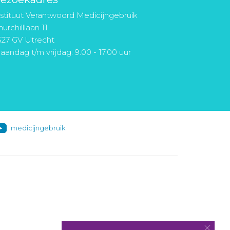
nstituut Verantwoord Medicijngebruik
urchilllaan 11
527 GV Utrecht
aandag t/m vrijdag: 9.00 - 17.00 uur
medicijngebruik