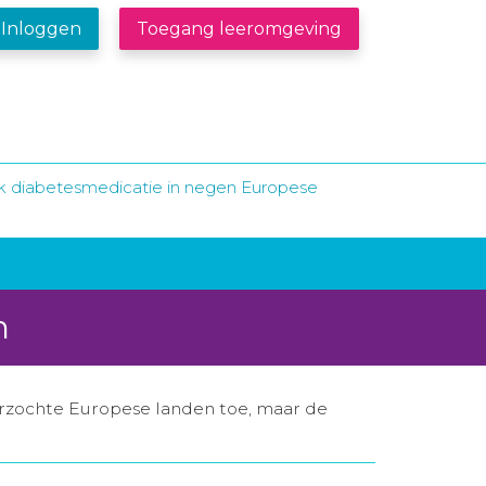
Inloggen
Toegang leeromgeving
k diabetesmedicatie in negen Europese
n
zochte Europese landen toe, maar de