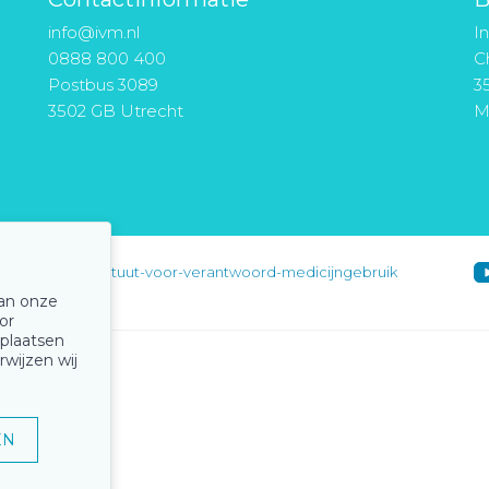
info@ivm.nl
I
0888 800 400
Ch
Postbus 3089
3
3502 GB Utrecht
M
instituut-voor-verantwoord-medicijngebruik
van onze
or
 plaatsen
rwijzen wij
EN