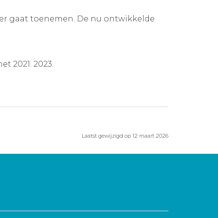
der gaat toenemen. De nu ontwikkelde
t 2021. 2023.
Laatst gewijzigd op 12 maart 2026