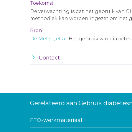
Toekomst
De verwachting is dat het gebruik van 
methodiek kan worden ingezet om het ge
Bron
De Metz J, et al
. Het gebruik van diabetes
Contact
Gerelateerd aan Gebruik diabetes
FTO-werkmateriaal