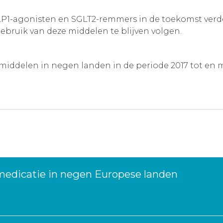
GLP1-agonisten en SGLT2-remmers in de toekomst ver
bruik van deze middelen te blijven volgen.
middelen in negen landen in de periode 2017 tot en me
medicatie in negen Europese landen