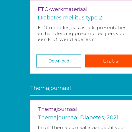
FTO-werkmateriaal
Diabetes mellitus type 2
FTO-modules, casuïstiek, presentaties
en handleiding prescriptiecijfers voor
een FTO over diabetes m...
Gratis
Download
Themajournaal
Themajournaal
Themajournaal Diabetes, 2021
In dit Themajournaal is aandacht voor