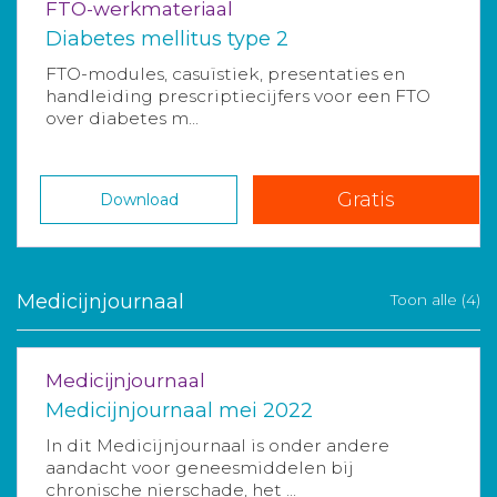
FTO-werkmateriaal
Diabetes mellitus type 2
FTO-modules, casuïstiek, presentaties en
handleiding prescriptiecijfers voor een FTO
over diabetes m...
Gratis
Download
Medicijnjournaal
Toon alle (4)
Medicijnjournaal
Medicijnjournaal mei 2022
In dit Medicijnjournaal is onder andere
aandacht voor geneesmiddelen bij
chronische nierschade, het ...