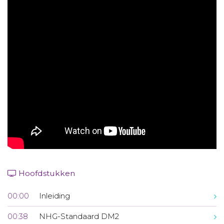
Aanmelden nieuwsbrief
Inloggen
Toegang leeromgeving
Hoofdstukken
00:00
Inleiding
00:38
NHG-Standaard DM2