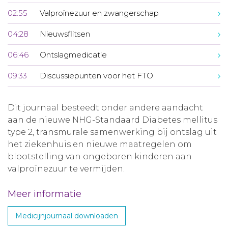
02:55
Valproïnezuur en zwangerschap
04:28
Nieuwsflitsen
06:46
Ontslagmedicatie
09:33
Discussiepunten voor het FTO
Dit journaal besteedt onder andere aandacht
aan de nieuwe NHG-Standaard Diabetes mellitus
type 2, transmurale samenwerking bij ontslag uit
het ziekenhuis en nieuwe maatregelen om
blootstelling van ongeboren kinderen aan
valproïnezuur te vermijden.
Meer informatie
Medicijnjournaal downloaden