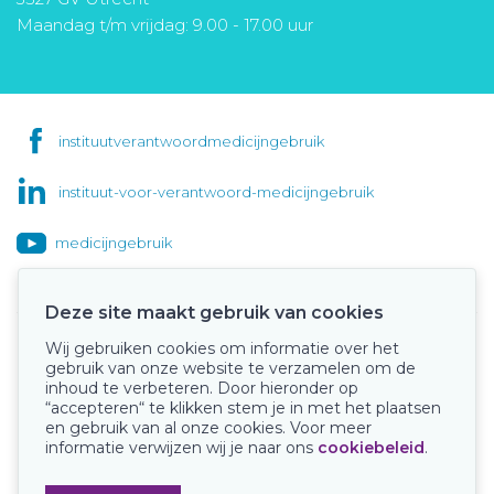
Maandag t/m vrijdag: 9.00 - 17.00 uur
instituutverantwoordmedicijngebruik
instituut-voor-verantwoord-medicijngebruik
medicijngebruik
Deze site maakt gebruik van cookies
Wij gebruiken cookies om informatie over het
Onze keurmerken
gebruik van onze website te verzamelen om de
inhoud te verbeteren. Door hieronder op
“accepteren“ te klikken stem je in met het plaatsen
en gebruik van al onze cookies. Voor meer
informatie verwijzen wij je naar ons
cookiebeleid
.