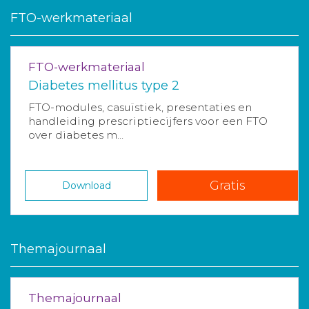
FTO-werkmateriaal
FTO-werkmateriaal
Diabetes mellitus type 2
FTO-modules, casuïstiek, presentaties en
handleiding prescriptiecijfers voor een FTO
over diabetes m...
Gratis
Download
Themajournaal
Themajournaal