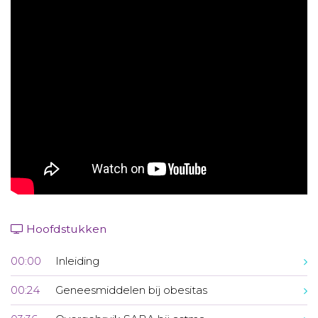
Aanmelden nieuwsbrief
Inloggen
Toegang leeromgeving
Hoofdstukken
00:00
Inleiding
00:24
Geneesmiddelen bij obesitas