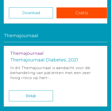
Gratis
Download
Themajournaal
Themajournaal
Themajournaal Diabetes, 2021
In dit Themajournaal is aandacht voor de
behandeling van patiënten met een zeer
hoog risico op hart-...
Bekijk