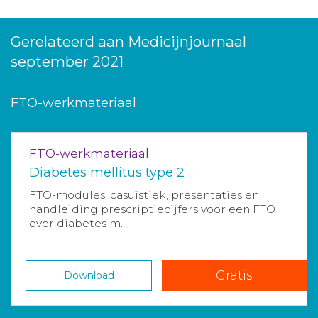
Gerelateerd aan Medicijnjournaal
september 2021
FTO-werkmateriaal
FTO-werkmateriaal
Diabetes mellitus type 2
FTO-modules, casuïstiek, presentaties en
handleiding prescriptiecijfers voor een FTO
over diabetes m...
Gratis
Download