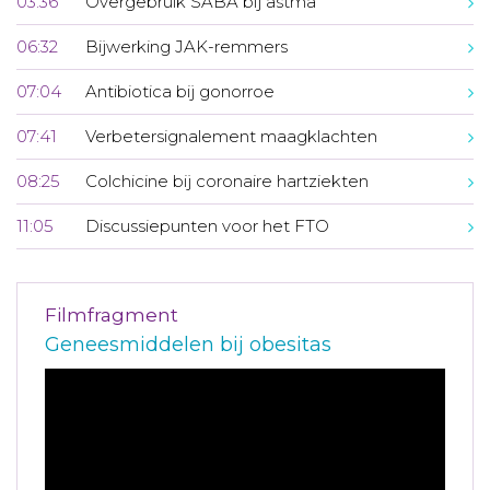
03:36
Overgebruik SABA bij astma
06:32
Bijwerking JAK-remmers
07:04
Antibiotica bij gonorroe
07:41
Verbetersignalement maagklachten
08:25
Colchicine bij coronaire hartziekten
11:05
Discussiepunten voor het FTO
Filmfragment
Geneesmiddelen bij obesitas