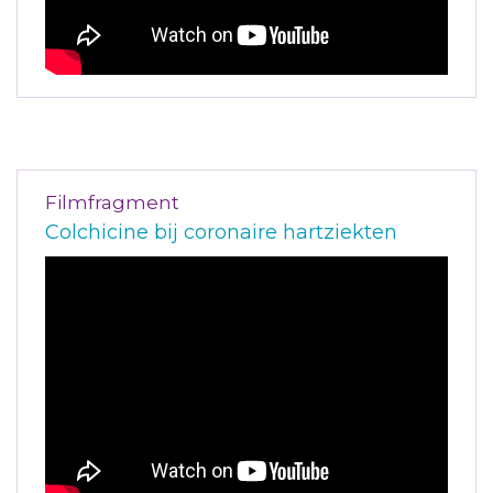
Filmfragment
Colchicine bij coronaire hartziekten