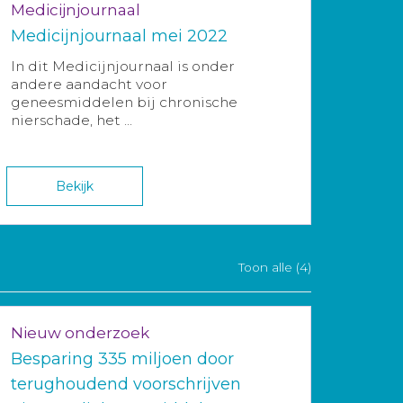
Medicijnjournaal
Medicijnjournaal mei 2022
In dit Medicijnjournaal is onder
andere aandacht voor
geneesmiddelen bij chronische
nierschade, het ...
Bekijk
Toon alle (4)
Nieuw onderzoek
Besparing 335 miljoen door
terughoudend voorschrijven