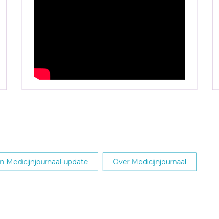
 Medicijnjournaal-update
Over Medicijnjournaal