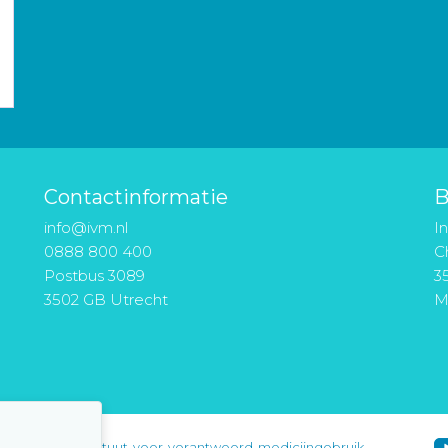
Contactinformatie
B
info@ivm.nl
I
0888 800 400
Ch
Postbus 3089
3
3502 GB Utrecht
M
instituut-voor-verantwoord-medicijngebruik