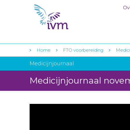
Ov
Home
FTO voorbereiding
Medici
Medicijnjournaal
Medicijnjournaal nove