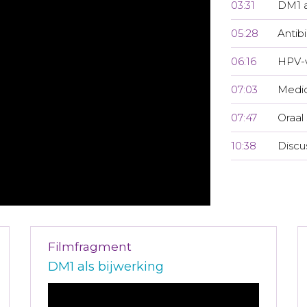
03:31
DM1 a
05:28
Antibi
06:16
HPV-v
07:03
Medic
07:47
Oraal
10:38
Discu
Filmfragment
DM1 als bijwerking