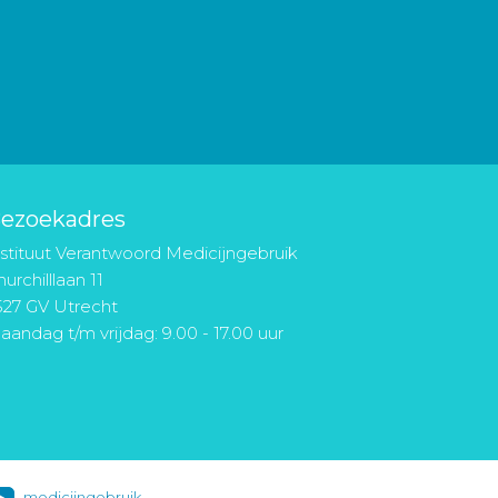
ezoekadres
nstituut Verantwoord Medicijngebruik
urchilllaan 11
527 GV Utrecht
aandag t/m vrijdag: 9.00 - 17.00 uur
medicijngebruik