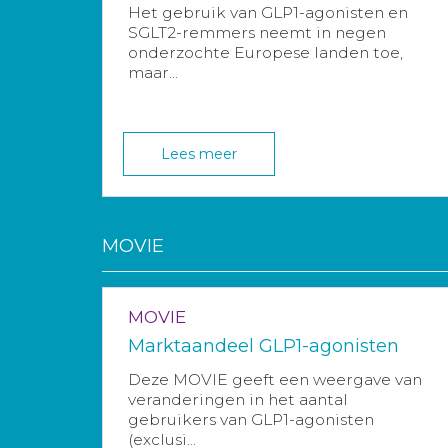
Het gebruik van GLP1-agonisten en
SGLT2-remmers neemt in negen
onderzochte Europese landen toe,
maar...
Lees meer
MOVIE
MOVIE
Marktaandeel GLP1-agonisten
Deze MOVIE geeft een weergave van
veranderingen in het aantal
gebruikers van GLP1-agonisten
(exclusi...