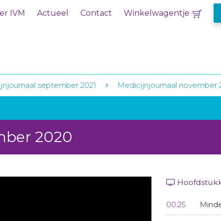
er IVM
Actueel
Contact
Winkelwagentje
jnjournaal september 2021
Medicijnjournaal november 
mber 2020
Hoofdstuk
00:25
Minde