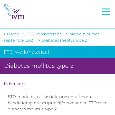
VMI
FTO voorbereiding
IVM-academie
Home
FTO voorbereiding
Medicijnjournaal
september 2021
Diabetes mellitus type 2
Zorginstellingen
FTO-werkmateriaal
Voorschrijfgedrag
Diabetes mellitus type 2
Projecten
Over IVM
In het kort
Actueel
FTO-modules, casuïstiek, presentaties en
Contact
handleiding prescriptiecijfers voor een FTO over
diabetes mellitus type 2
Winkelwagentje