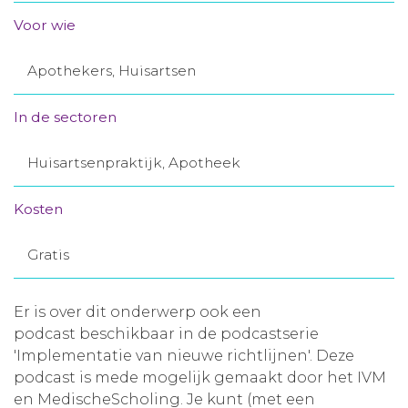
Aanmelden nieuwsbrief
Voor wie
Apothekers, Huisartsen
Inloggen
In de sectoren
Toegang leeromgeving
Huisartsenpraktijk, Apotheek
Kosten
Gratis
Er is over dit onderwerp ook een
podcast beschikbaar in de podcastserie
'Implementatie van nieuwe richtlijnen'. Deze
podcast is mede mogelijk gemaakt door het IVM
en MedischeScholing. Je kunt (met een