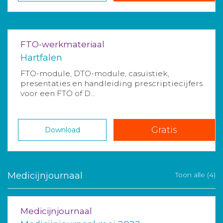
FTO-werkmateriaal
Hartfalen
FTO-module, DTO-module, casuïstiek,
presentaties en handleiding prescriptiecijfers
voor een FTO of D...
Gratis
Download
Medicijnjournaal
Toon alle (4)
Medicijnjournaal