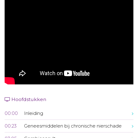
Aanmelden nieuwsbrief
Inloggen
Toegang leeromgeving
Hoofdstukken
00:00
Inleiding
00:23
Geneesmiddelen bij chronische nierschade