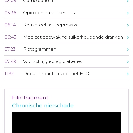
03:05
Combiconsult
05:36
Opioïden huisartsenpost
06:14
Keuzetool antidepressiva
06:43
Medicatiebewaking suikerhoudende dranken
07:23
Pictogrammen
07:49
Voorschrijfgedrag diabetes
11:32
Discussiepunten voor het FTO
Filmfragment
Chronische nierschade