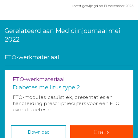
Laatst gewijzigd op 19 november 2025
Gerelateerd aan Medicijnjournaal mei
2022
FTO-werkmateriaal
FTO-werkmateriaal
Diabetes mellitus type 2
FTO-modules, casuïstiek, presentaties en
handleiding prescriptiecijfers voor een FTO
over diabetes m...
Gratis
Download