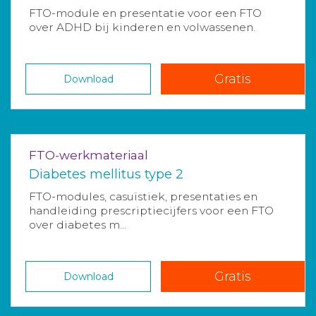
FTO-module en presentatie voor een FTO
over ADHD bij kinderen en volwassenen.
Gratis
Download
FTO-werkmateriaal
Diabetes mellitus type 2
FTO-modules, casuïstiek, presentaties en
handleiding prescriptiecijfers voor een FTO
over diabetes m...
Gratis
Download