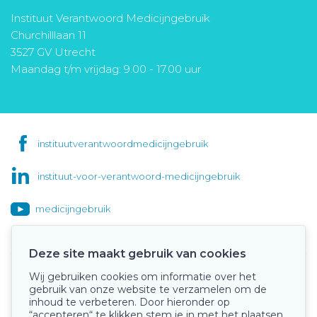
Instituut Verantwoord Medicijngebruik
Churchilllaan 11
3527 GV Utrecht
Maandag t/m vrijdag: 9.00 - 17.00 uur
instituutverantwoordmedicijngebruik
instituut-voor-verantwoord-medicijngebruik
medicijngebruik
Deze site maakt gebruik van cookies
Wij gebruiken cookies om informatie over het
Onze keurmerken
gebruik van onze website te verzamelen om de
inhoud te verbeteren. Door hieronder op
“accepteren“ te klikken stem je in met het plaatsen