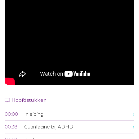
Aanmelden nieuwsbrief
Inloggen
Toegang leeromgeving
Hoofdstukken
00:00
Inleiding
00:38
Guanfacine bij ADHD