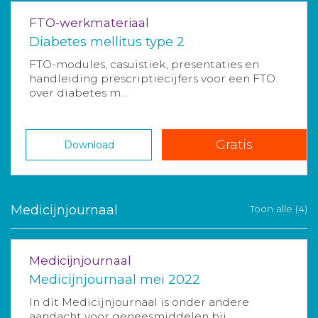
FTO-werkmateriaal
Diabetes mellitus type 2
FTO-modules, casuïstiek, presentaties en
handleiding prescriptiecijfers voor een FTO
over diabetes m...
Gratis
Download
Medicijnjournaal
Toon alle (4)
Medicijnjournaal
Medicijnjournaal mei 2022
In dit Medicijnjournaal is onder andere
aandacht voor geneesmiddelen bij