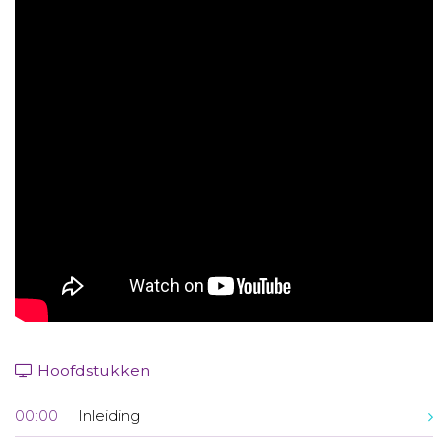
Aanmelden nieuwsbrief
Inloggen
Toegang leeromgeving
Hoofdstukken
00:00
Inleiding