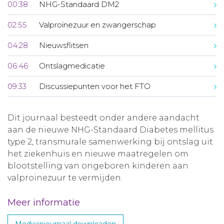
00:38
NHG-Standaard DM2
02:55
Valproïnezuur en zwangerschap
04:28
Nieuwsflitsen
06:46
Ontslagmedicatie
09:33
Discussiepunten voor het FTO
Dit journaal besteedt onder andere aandacht
aan de nieuwe NHG-Standaard Diabetes mellitus
type 2, transmurale samenwerking bij ontslag uit
het ziekenhuis en nieuwe maatregelen om
blootstelling van ongeboren kinderen aan
valproïnezuur te vermijden.
Meer informatie