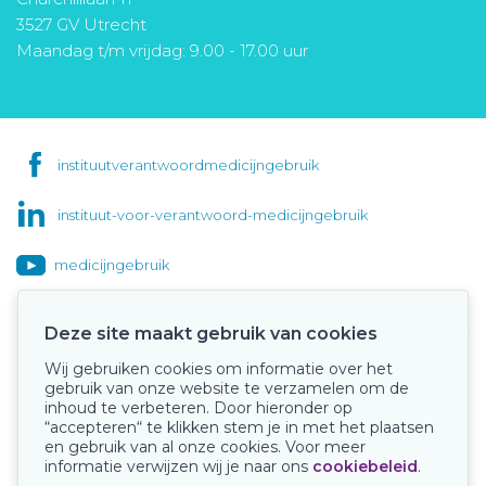
3527 GV Utrecht
Maandag t/m vrijdag: 9.00 - 17.00 uur
instituutverantwoordmedicijngebruik
instituut-voor-verantwoord-medicijngebruik
medicijngebruik
Deze site maakt gebruik van cookies
Wij gebruiken cookies om informatie over het
Onze keurmerken
gebruik van onze website te verzamelen om de
inhoud te verbeteren. Door hieronder op
“accepteren“ te klikken stem je in met het plaatsen
en gebruik van al onze cookies. Voor meer
informatie verwijzen wij je naar ons
cookiebeleid
.