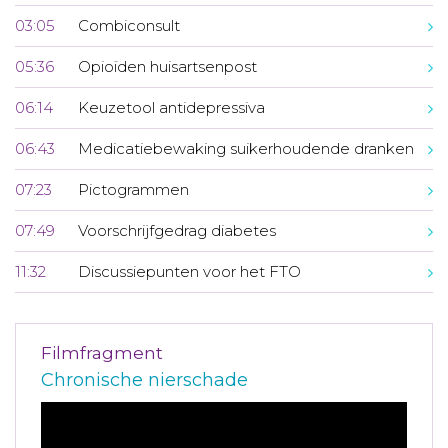
03:05
Combiconsult
05:36
Opioïden huisartsenpost
06:14
Keuzetool antidepressiva
06:43
Medicatiebewaking suikerhoudende dranken
07:23
Pictogrammen
07:49
Voorschrijfgedrag diabetes
11:32
Discussiepunten voor het FTO
Filmfragment
Chronische nierschade