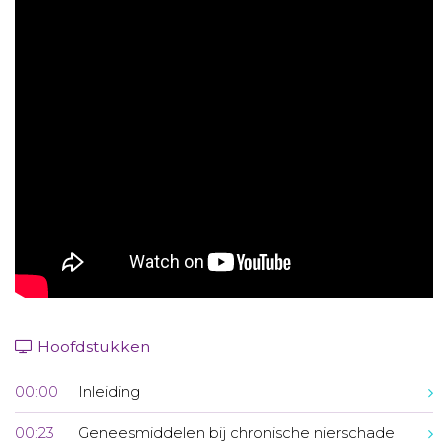
Aanmelden nieuwsbrief
Inloggen
Toegang leeromgeving
Hoofdstukken
00:00
Inleiding
00:23
Geneesmiddelen bij chronische nierschade