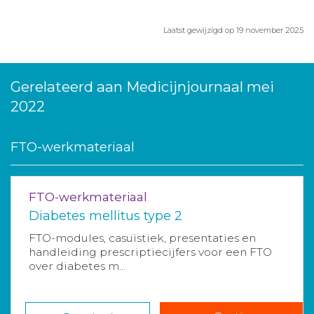
Laatst gewijzigd op 19 november 2025
Gerelateerd aan Medicijnjournaal mei
2022
FTO-werkmateriaal
FTO-werkmateriaal
Diabetes mellitus type 2
FTO-modules, casuïstiek, presentaties en
handleiding prescriptiecijfers voor een FTO
over diabetes m...