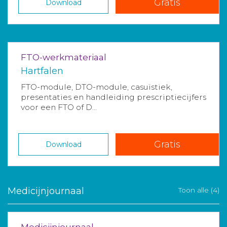
Gratis
Download
FTO-werkmateriaal
Hartfalen
FTO-module, DTO-module, casuïstiek,
presentaties en handleiding prescriptiecijfers
voor een FTO of D...
Gratis
Download
Medicijnjournaal
Toon alle (4)
Medicijnjournaal