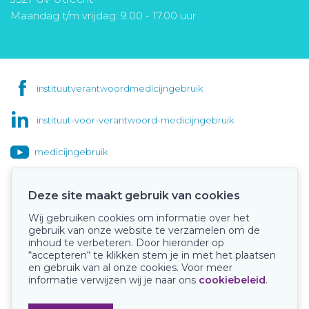
Maandag t/m vrijdag: 9.00 - 17.00 uur
instituutverantwoordmedicijngebruik
instituut-voor-verantwoord-medicijngebruik
medicijngebruik
Deze site maakt gebruik van cookies
Wij gebruiken cookies om informatie over het
Onze keurmerken
gebruik van onze website te verzamelen om de
inhoud te verbeteren. Door hieronder op
“accepteren“ te klikken stem je in met het plaatsen
en gebruik van al onze cookies. Voor meer
informatie verwijzen wij je naar ons
cookiebeleid
.