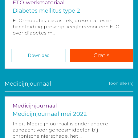
FTO-werkmateriaal
Diabetes mellitus type 2
FTO-modules, casuïstiek, presentaties en
handleiding prescriptiecijfers voor een FTO
over diabetes m...
Gratis
Download
Medicijnjournaal
Toon alle (4)
Medicijnjournaal
Medicijnjournaal mei 2022
In dit Medicijnjournaal is onder andere
aandacht voor geneesmiddelen bij
chronische nierschade, het ...