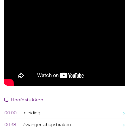
Aanmelden nieuwsbrief
Inloggen
Toegang leeromgeving
Hoofdstukken
00:00
Inleiding
00:38
Zwangerschapsbraken