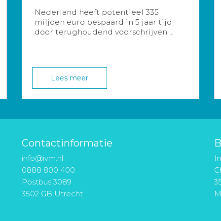
Nederland heeft potentieel 335
miljoen euro bespaard in 5 jaar tijd
door terughoudend voorschrijven ...
Lees meer
Contactinformatie
B
info@ivm.nl
I
0888 800 400
Ch
Postbus 3089
3
3502 GB Utrecht
M