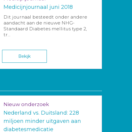
Medicijnjournaal juni 2018
Dit journaal besteedt onder andere
aandacht aan de nieuwe NHG-
Standaard Diabetes mellitus type 2,
tr...
Bekijk
Nieuw onderzoek
Nederland vs. Duitsland: 228
miljoen minder uitgaven aan
diabetesmedicatie