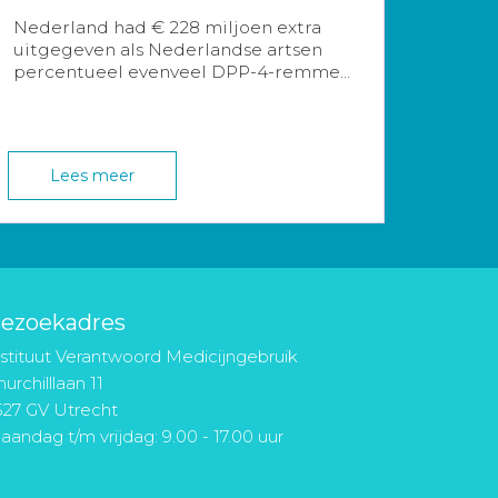
Nederland had € 228 miljoen extra
uitgegeven als Nederlandse artsen
percentueel evenveel DPP-4-remme...
Lees meer
ezoekadres
nstituut Verantwoord Medicijngebruik
urchilllaan 11
527 GV Utrecht
aandag t/m vrijdag: 9.00 - 17.00 uur