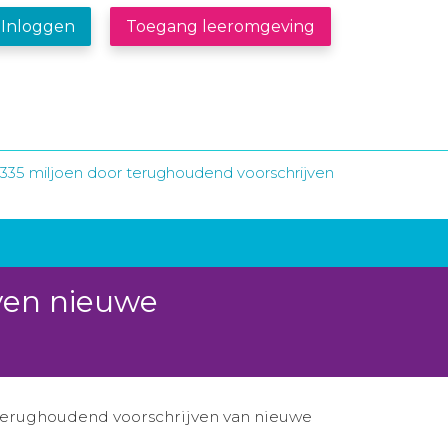
Inloggen
Toegang leeromgeving
335 miljoen door terughoudend voorschrijven
ven nieuwe
r terughoudend voorschrijven van nieuwe