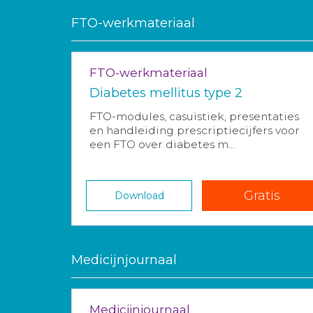
FTO-werkmateriaal
FTO-werkmateriaal
Diabetes mellitus type 2
FTO-modules, casuïstiek, presentaties
en handleiding prescriptiecijfers voor
een FTO over diabetes m...
Gratis
Download
Medicijnjournaal
Medicijnjournaal