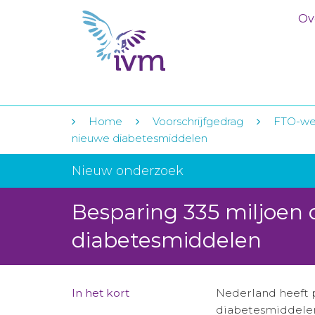
Ov
Home
Voorschrijfgedrag
FTO-we
nieuwe diabetesmiddelen
Nieuw onderzoek
Besparing 335 miljoen
diabetesmiddelen
In het kort
Nederland heeft p
diabetesmiddele