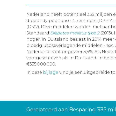
Nederland heeft potentieel 335 miljoen e
dipeptidylpeptidase-4-remmers (DPP-4-re
(DM2). Deze middelen worden niet aanb
Standaard
Diabetes mellitus type 2
(2013)
.
hoger. In Duitsland beslaat in 2014 meer
bloedglucoseverlagende middelen - exclus
Nederland is dit ongeveer 5,5%. Als Ne
voorgeschreven als in Duitsland in de pe
€335.000.000.
In deze
bijlage
vind je een uitgebreide t
Gerelateerd aan Besparing 335 mi