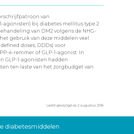
orschrijfpatroon van
gonisten) bij diabetes mellitus type 2
behandeling van DM2 volgens de NHG-
 het gebruik van deze middelen veel
y defined doses, DDDs) voor
DPP-4-remmer of GLP-1-agonist. In
 en GLP-1-agonisten hadden
sten ten laste van het zorgbudget van
Laatst gewijzigd op 2 augustus 2016
we diabetesmiddelen