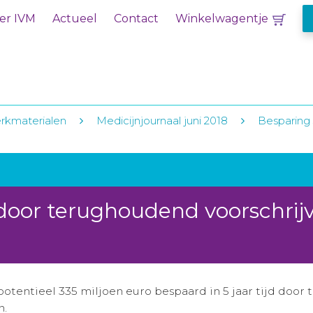
er IVM
Actueel
Contact
Winkelwagentje
rkmaterialen
Medicijnjournaal juni 2018
Besparing 
 door terughoudend voorschrij
otentieel 335 miljoen euro bespaard in 5 jaar tijd doo
n.