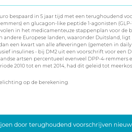
uro bespaard in 5 jaar tijd met een terughoudend vo
mmers) en glucagon-like peptide 1-agonisten (GLP-1-a
evolen in het medicamenteuze stappenplan voor de 
In andere Europese landen, waaronder Duitsland, ligt
 dan een kwart van alle afleveringen (gemeten in dail
ief insulines - bij DM2 uit een voorschrift voor een 
derlandse artsen percentueel evenveel DPP-4-remmers
riode 2010 tot en met 2014, had dit geleid tot meerko
oelichting op de berekening.
ljoen door terughoudend voorschrijven nieu