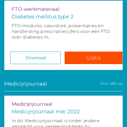
FTO-werkmateriaal
Diabetes mellitus type 2
FTO-modules, casuïstiek, presentaties en
handleiding prescriptiecijfers voor een FTO
over diabetes m...
Gratis
Download
Medicijnjournaal
Toon alle (4)
Medicijnjournaal
Medicijnjournaal mei 2022
In dit Medicijnjournaal is onder andere
aandacht voor geneesmiddelen bij