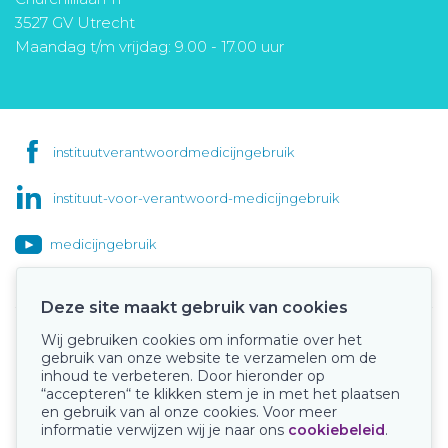
3527 GV Utrecht
Maandag t/m vrijdag: 9.00 - 17.00 uur
instituutverantwoordmedicijngebruik
instituut-voor-verantwoord-medicijngebruik
medicijngebruik
Deze site maakt gebruik van cookies
Wij gebruiken cookies om informatie over het
Onze keurmerken
gebruik van onze website te verzamelen om de
inhoud te verbeteren. Door hieronder op
“accepteren“ te klikken stem je in met het plaatsen
en gebruik van al onze cookies. Voor meer
informatie verwijzen wij je naar ons
cookiebeleid
.