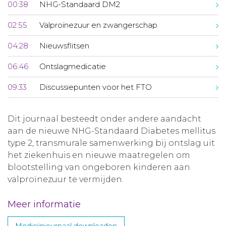
00:38
NHG-Standaard DM2
02:55
Valproïnezuur en zwangerschap
04:28
Nieuwsflitsen
06:46
Ontslagmedicatie
09:33
Discussiepunten voor het FTO
Dit journaal besteedt onder andere aandacht
aan de nieuwe NHG-Standaard Diabetes mellitus
type 2, transmurale samenwerking bij ontslag uit
het ziekenhuis en nieuwe maatregelen om
blootstelling van ongeboren kinderen aan
valproïnezuur te vermijden.
Meer informatie