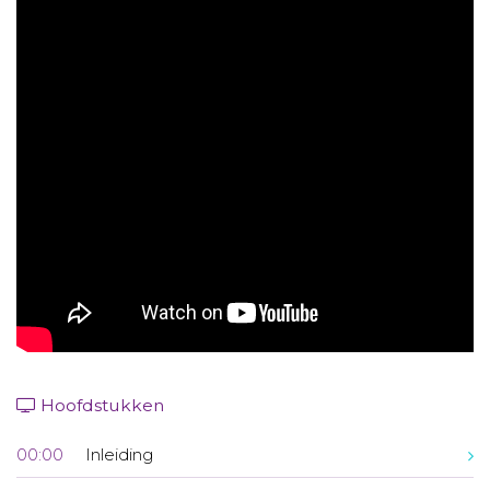
Aanmelden nieuwsbrief
Inloggen
Toegang leeromgeving
Hoofdstukken
00:00
Inleiding