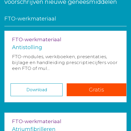
voorschrijven nieuwe geneesmiddelen
FTO-werkmateriaal
FTO-werkmateriaal
Antistolling
FTO-modules, werkboeken, presentaties,
bijlage en handleiding prescriptiecijfers voor
een FTO of mul...
Gratis
Download
FTO-werkmateriaal
Atriumfibrilleren