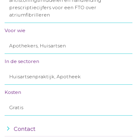
antistollingsmiddelen en handleiding
prescriptiecijfers voor een FTO over
Aanmelden nieuwsbrief
atriumfibrilleren
Inloggen
Voor wie
Toegang leeromgeving
Apothekers, Huisartsen
In de sectoren
Huisartsenpraktijk, Apotheek
Kosten
Gratis
Contact