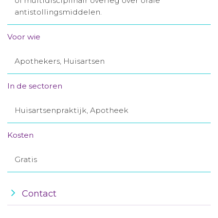
of multidisciplinair overleg over orale
antistollingsmiddelen.
Aanmelden nieuwsbrief
Voor wie
Inloggen
Apothekers, Huisartsen
Toegang leeromgeving
In de sectoren
Huisartsenpraktijk, Apotheek
Kosten
Gratis
Contact