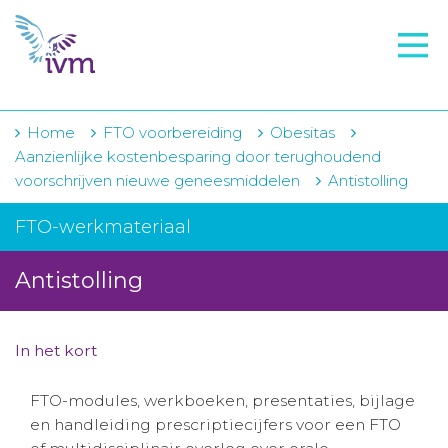
VMI
FTO voorbereiding
IVM-academie
Home
FTO voorbereiding
Obesitas
Aanzienlijke kostenbesparing door terughoudend
Zorginstellingen
voorschrijven nieuwe geneesmiddelen
Antistolling
Voorschrijfgedrag
FTO-werkmateriaal
Projecten
Antistolling
Over IVM
Actueel
In het kort
Contact
FTO-modules, werkboeken, presentaties, bijlage
en handleiding prescriptiecijfers voor een FTO
Winkelwagentje