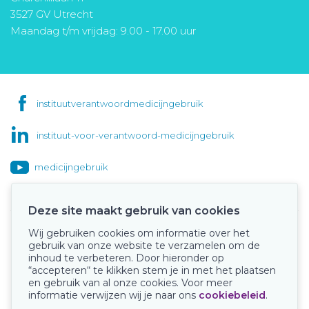
3527 GV Utrecht
Maandag t/m vrijdag: 9.00 - 17.00 uur
instituutverantwoordmedicijngebruik
instituut-voor-verantwoord-medicijngebruik
medicijngebruik
Deze site maakt gebruik van cookies
Wij gebruiken cookies om informatie over het
Onze keurmerken
gebruik van onze website te verzamelen om de
inhoud te verbeteren. Door hieronder op
“accepteren“ te klikken stem je in met het plaatsen
en gebruik van al onze cookies. Voor meer
informatie verwijzen wij je naar ons
cookiebeleid
.