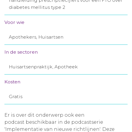
handleiding prescriptiecijfers voor een FTO over
diabetes mellitus type 2
Aanmelden nieuwsbrief
Voor wie
Inloggen
Apothekers, Huisartsen
Toegang leeromgeving
In de sectoren
Huisartsenpraktijk, Apotheek
Kosten
Gratis
Er is over dit onderwerp ook een
podcast beschikbaar in de podcastserie
'Implementatie van nieuwe richtlijnen'. Deze