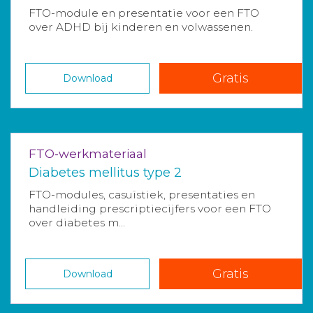
FTO-module en presentatie voor een FTO
over ADHD bij kinderen en volwassenen.
Gratis
Download
FTO-werkmateriaal
Diabetes mellitus type 2
FTO-modules, casuïstiek, presentaties en
handleiding prescriptiecijfers voor een FTO
over diabetes m...
Gratis
Download