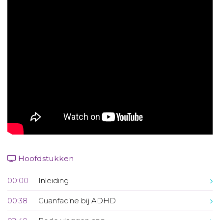
Aanmelden nieuwsbrief
Inloggen
Toegang leeromgeving
Hoofdstukken
00:00
Inleiding
00:38
Guanfacine bij ADHD