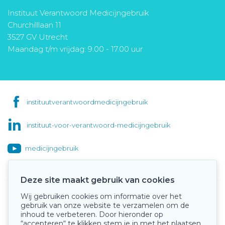
Instituut Verantwoord Medicijngebruik
Churchilllaan 11
3527 GV Utrecht
Maandag t/m vrijdag: 9.00 - 17.00 uur
instituutverantwoordmedicijngebruik
instituut-voor-verantwoord-medicijngebruik
medicijngebruik
Deze site maakt gebruik van cookies
Wij gebruiken cookies om informatie over het
Onze keurmerken
gebruik van onze website te verzamelen om de
inhoud te verbeteren. Door hieronder op
“accepteren“ te klikken stem je in met het plaatsen