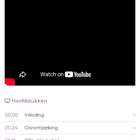
Aanmelden nieuwsbrief
Inloggen
Toegang leeromgeving
Hoofdstukken
00:00
Inleiding
00:24
Oorontsteking