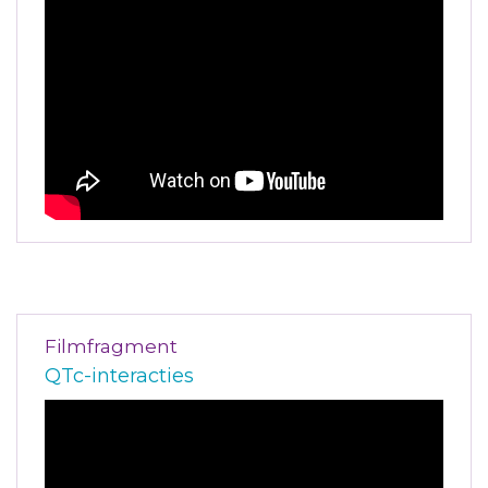
Filmfragment
QTc-interacties