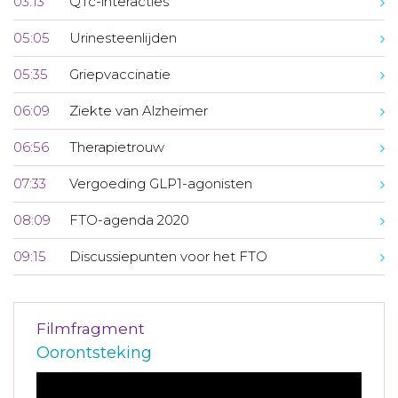
03:13
QTc-interacties
05:05
Urinesteenlijden
05:35
Griepvaccinatie
06:09
Ziekte van Alzheimer
06:56
Therapietrouw
07:33
Vergoeding GLP1-agonisten
08:09
FTO-agenda 2020
09:15
Discussiepunten voor het FTO
Filmfragment
Oorontsteking