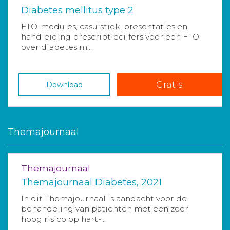
Diabetes mellitus type 2
FTO-modules, casuïstiek, presentaties en
handleiding prescriptiecijfers voor een FTO
over diabetes m...
Gratis
Download
Themajournaal
Themajournaal
Themajournaal Diabetes, 2021
In dit Themajournaal is aandacht voor de
behandeling van patiënten met een zeer
hoog risico op hart-...