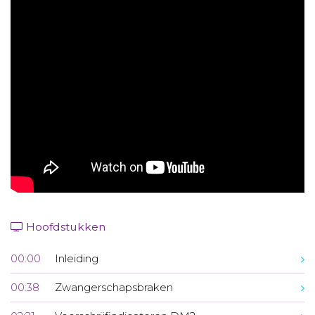
Aanmelden nieuwsbrief
Inloggen
Toegang leeromgeving
Hoofdstukken
00:00
Inleiding
00:38
Zwangerschapsbraken