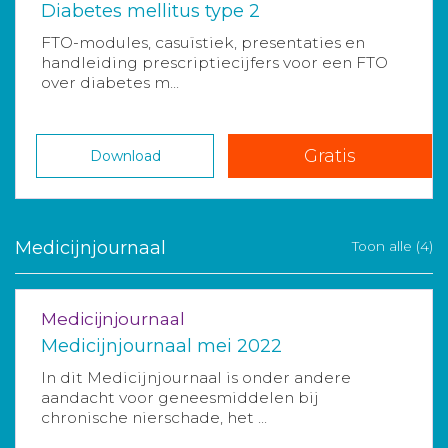
Diabetes mellitus type 2
FTO-modules, casuïstiek, presentaties en
handleiding prescriptiecijfers voor een FTO
over diabetes m...
Gratis
Download
Medicijnjournaal
Toon alle (4)
Medicijnjournaal
Medicijnjournaal mei 2022
In dit Medicijnjournaal is onder andere
aandacht voor geneesmiddelen bij
chronische nierschade, het ...