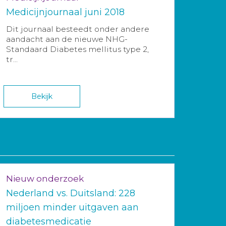
Medicijnjournaal juni 2018
Dit journaal besteedt onder andere
aandacht aan de nieuwe NHG-
Standaard Diabetes mellitus type 2,
tr...
Bekijk
Nieuw onderzoek
Nederland vs. Duitsland: 228
miljoen minder uitgaven aan
diabetesmedicatie