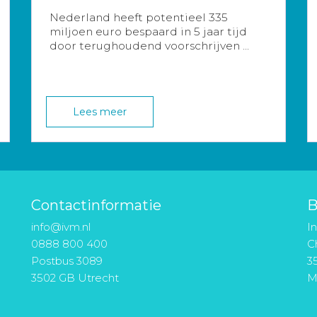
Nederland heeft potentieel 335
miljoen euro bespaard in 5 jaar tijd
door terughoudend voorschrijven ...
Lees meer
Contactinformatie
B
info@ivm.nl
I
0888 800 400
Ch
Postbus 3089
3
3502 GB Utrecht
M