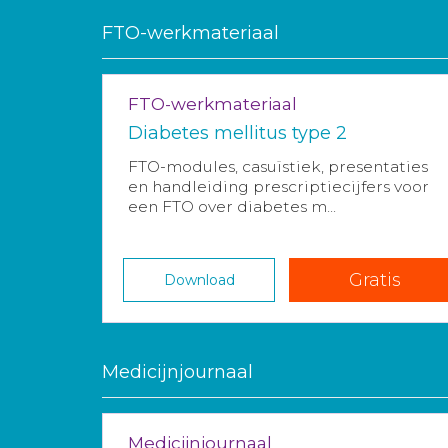
FTO-werkmateriaal
FTO-werkmateriaal
Diabetes mellitus type 2
FTO-modules, casuïstiek, presentaties
en handleiding prescriptiecijfers voor
een FTO over diabetes m...
Gratis
Download
Medicijnjournaal
Medicijnjournaal