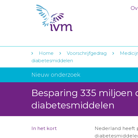
Ov
Home
Voorschrijfgedrag
Medicij
diabetesmiddelen
Nieuw onderzoek
Besparing 335 miljoen
diabetesmiddelen
In het kort
Nederland heeft p
diabetesmiddele