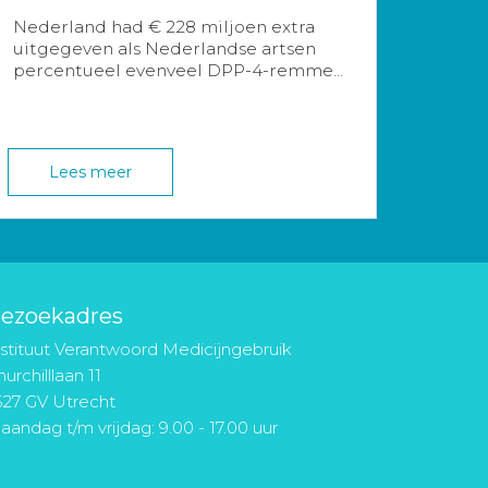
Nederland had € 228 miljoen extra
uitgegeven als Nederlandse artsen
percentueel evenveel DPP-4-remme...
Lees meer
ezoekadres
nstituut Verantwoord Medicijngebruik
urchilllaan 11
527 GV Utrecht
aandag t/m vrijdag: 9.00 - 17.00 uur