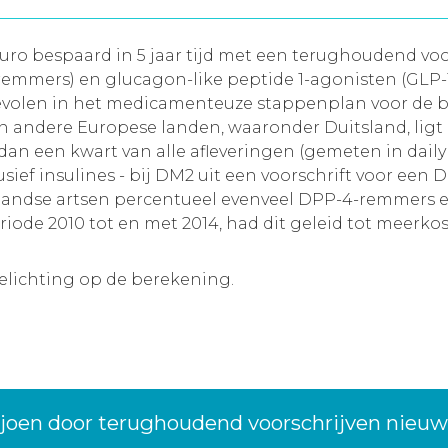
uro bespaard in 5 jaar tijd met een terughoudend vo
mmers) en glucagon-like peptide 1-agonisten (GLP-1-a
evolen in het medicamenteuze stappenplan voor de 
In andere Europese landen, waaronder Duitsland, ligt
 dan een kwart van alle afleveringen (gemeten in dail
ief insulines - bij DM2 uit een voorschrift voor een 
derlandse artsen percentueel evenveel DPP-4-remmers
riode 2010 tot en met 2014, had dit geleid tot meerko
oelichting op de berekening.
ljoen door terughoudend voorschrijven nieu