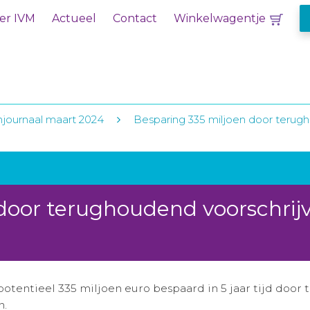
er IVM
Actueel
Contact
Winkelwagentje
njournaal maart 2024
Besparing 335 miljoen door terug
 door terughoudend voorschrij
otentieel 335 miljoen euro bespaard in 5 jaar tijd doo
n.