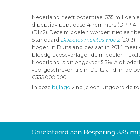
Nederland heeft potentieel 335 miljoen e
dipeptidylpeptidase-4-remmers (DPP-4-re
(DM2). Deze middelen worden niet aanb
Standaard
Diabetes mellitus type 2
(2013)
.
hoger. In Duitsland beslaat in 2014 meer
bloedglucoseverlagende middelen - exclus
Nederland is dit ongeveer 5,5%. Als Ne
voorgeschreven als in Duitsland in de pe
€335.000.000.
In deze
bijlage
vind je een uitgebreide t
Gerelateerd aan Besparing 335 mi