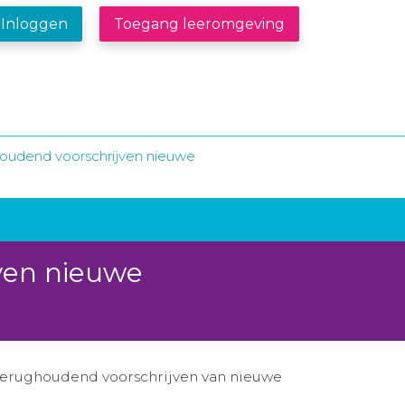
Inloggen
Toegang leeromgeving
houdend voorschrijven nieuwe
ven nieuwe
r terughoudend voorschrijven van nieuwe