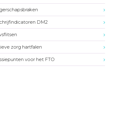
gerschapsbraken
chrijfindicatoren DM2
sflitsen
tieve zorg hartfalen
ssiepunten voor het FTO