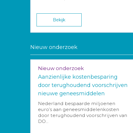
Bekijk
Nieuw onderzoek
Nieuw onderzoek
Aanzienlijke kostenbesparing
door terughoudend voorschrijven
nieuwe geneesmiddelen
Nederland bespaarde miljoenen
euro’s aan geneesmiddelenkosten
door terughoudend voorschrijven van
DO...