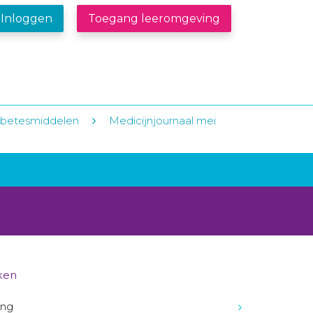
Inloggen
Toegang leeromgeving
iabetesmiddelen
Medicijnjournaal mei
ken
ing