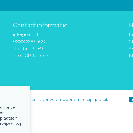
Contactinformatie
B
info@ivm.nl
I
0888 800 400
Ch
Postbus 3089
3
3502 GB Utrecht
M
instituut-voor-verantwoord-medicijngebruik
van onze
or
 plaatsen
rwijzen wij