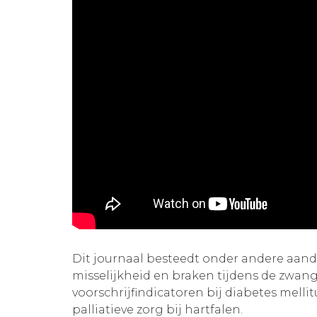
Dit journaal besteedt onder andere aan
misselijkheid en braken tijdens de zwang
voorschrijfindicatoren bij diabetes mellit
palliatieve zorg bij hartfalen.