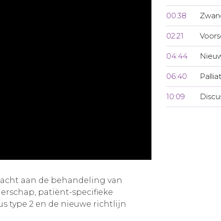
00:38
Zwan
02:21
Voors
04:44
Nieuw
06:40
Pallia
10:09
Discu
dacht aan de behandeling van
erschap, patiënt-specifieke
us type 2 en de nieuwe richtlijn