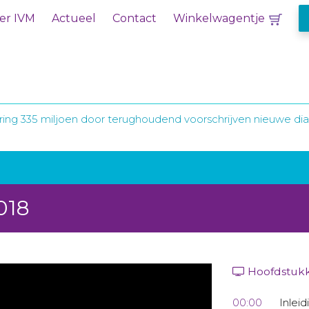
er IVM
Actueel
Contact
Winkelwagentje
ing 335 miljoen door terughoudend voorschrijven nieuwe d
018
Hoofdstuk
00:00
Inleid