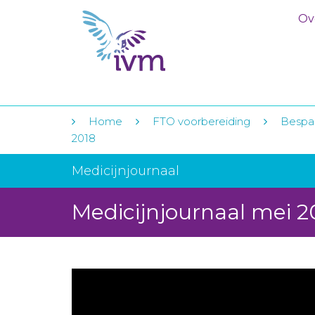
Ov
Home
FTO voorbereiding
Bespar
2018
Medicijnjournaal
Medicijnjournaal mei 2