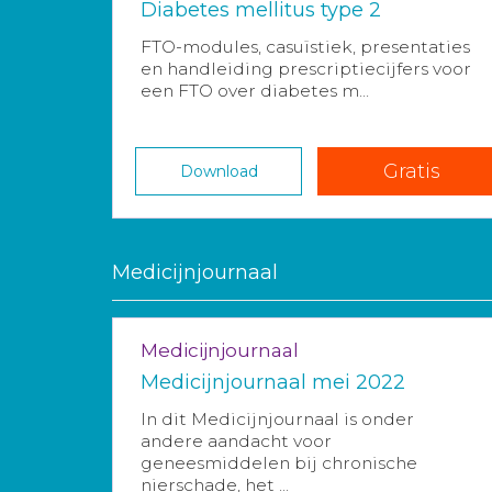
Diabetes mellitus type 2
FTO-modules, casuïstiek, presentaties
en handleiding prescriptiecijfers voor
een FTO over diabetes m...
Gratis
Download
Medicijnjournaal
Medicijnjournaal
Medicijnjournaal mei 2022
In dit Medicijnjournaal is onder
andere aandacht voor
geneesmiddelen bij chronische
nierschade, het ...