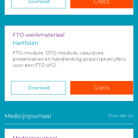
Gratis
Download
FTO-werkmateriaal
Hartfalen
FTO-module, DTO-module, casuïstiek,
presentaties en handleiding prescriptiecijfers
voor een FTO of D...
Gratis
Download
Medicijnjournaal
Toon alle (4)
Medicijnjournaal