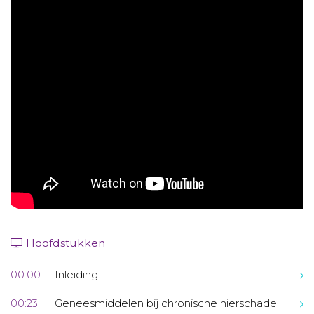
Aanmelden nieuwsbrief
Inloggen
Toegang leeromgeving
Hoofdstukken
00:00
Inleiding
00:23
Geneesmiddelen bij chronische nierschade