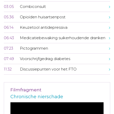
03:05
Combiconsult
05:36
Opioïden huisartsenpost
06:14
Keuzetool antidepressiva
06:43
Medicatiebewaking suikerhoudende dranken
07:23
Pictogrammen
07:49
Voorschrijfgedrag diabetes
11:32
Discussiepunten voor het FTO
Filmfragment
Chronische nierschade