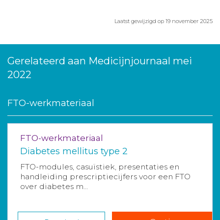
Laatst gewijzigd op 19 november 2025
Gerelateerd aan Medicijnjournaal mei
2022
FTO-werkmateriaal
FTO-werkmateriaal
Diabetes mellitus type 2
FTO-modules, casuïstiek, presentaties en
handleiding prescriptiecijfers voor een FTO
over diabetes m...