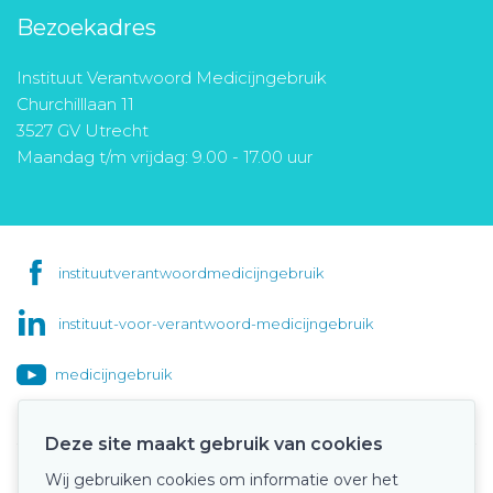
Bezoekadres
Instituut Verantwoord Medicijngebruik
Churchilllaan 11
3527 GV Utrecht
Maandag t/m vrijdag: 9.00 - 17.00 uur
instituutverantwoordmedicijngebruik
instituut-voor-verantwoord-medicijngebruik
medicijngebruik
Deze site maakt gebruik van cookies
Wij gebruiken cookies om informatie over het
Onze keurmerken