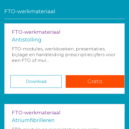
FTO-werkmateriaal
FTO-werkmateriaal
Antistolling
FTO-modules, werkboeken, presentaties,
bijlage en handleiding prescriptiecijfers voor
een FTO of mul...
Gratis
Download
FTO-werkmateriaal
Atriumfibrilleren