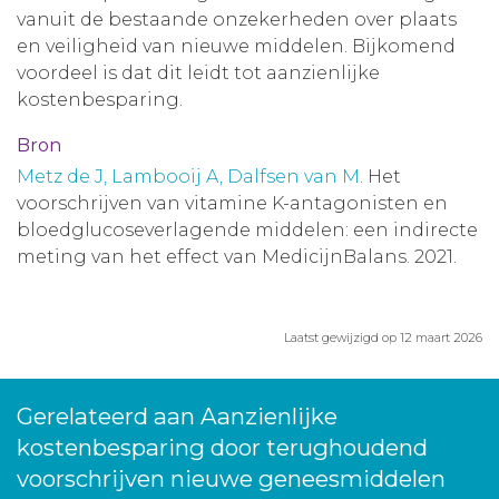
vanuit de bestaande onzekerheden over plaats
en veiligheid van nieuwe middelen. Bijkomend
voordeel is dat dit leidt tot aanzienlijke
kostenbesparing.
Bron
Metz de J, Lambooij A, Dalfsen van M
. Het
voorschrijven van vitamine K-antagonisten en
bloedglucoseverlagende middelen: een indirecte
meting van het effect van MedicijnBalans. 2021.
Laatst gewijzigd op 12 maart 2026
Gerelateerd aan Aanzienlijke
kostenbesparing door terughoudend
voorschrijven nieuwe geneesmiddelen