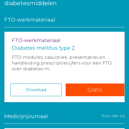
diabetesmiddelen
FTO-werkmateriaal
FTO-werkmateriaal
Diabetes mellitus type 2
FTO-modules, casuïstiek, presentaties en
handleiding prescriptiecijfers voor een FTO
over diabetes m...
Gratis
Download
Medicijnjournaal
Toon alle (4)