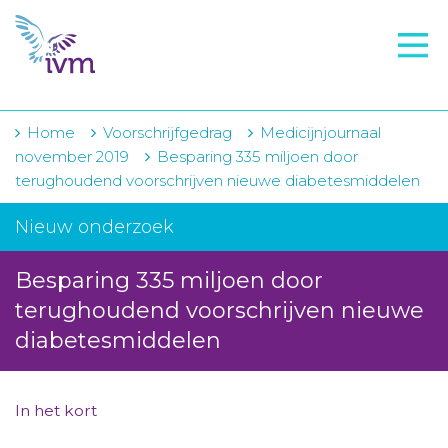
VMI
FTO voorbereiding
IVM-academie
Home
Voorschrijfgedrag
Medicijnjournaal
november 2019
Besparing 335 miljoen door
Zorginstellingen
terughoudend voorschrijven nieuwe diabetesmiddelen
Voorschrijfgedrag
Nieuw onderzoek
Projecten
Besparing 335 miljoen door
Over IVM
terughoudend voorschrijven nieuwe
diabetesmiddelen
Actueel
Contact
In het kort
Winkelwagentje