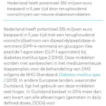
Nederland heeft potentieel 335 miljoen euro
Aanmelden nieuwsbrief
bespaard in 5 jaar tijd door terughoudend
voorschrijven van nieuwe diabetesmiddelen.
Inloggen
Nederland heeft potentieel 335 miljoen euro
bespaard in 5 jaar tijd met een terughoudend
Toegang leeromgeving
voorschrijfpatroon van dipeptidylpeptidase-4-
remmers (DPP-4-remmers) en glucagon-like
peptide 1-agonisten (GLP-1-agonisten) bij
diabetes mellitus type 2 (DM2). Deze middelen
worden niet aanbevolen in het medicamenteuze
stappenplan voor de behandeling van DM2
volgens de NHG-Standaard
Diabetes mellitus type
2
(2013)
.
In andere Europese landen, waaronder
Duitsland, ligt het gebruik van deze middelen
veel hoger. In Duitsland beslaat in 2014 meer dan
een kwart van alle afleveringen (gemeten in daily
defined doses, DDDs) voor