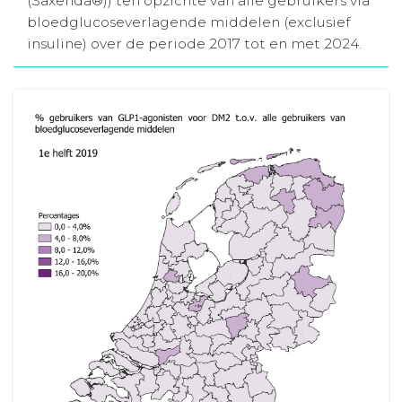
(Saxenda®)) ten opzichte van alle gebruikers via
bloedglucoseverlagende middelen (exclusief
Aanmelden nieuwsbrief
insuline) over de periode 2017 tot en met 2024.
Inloggen
Toegang leeromgeving