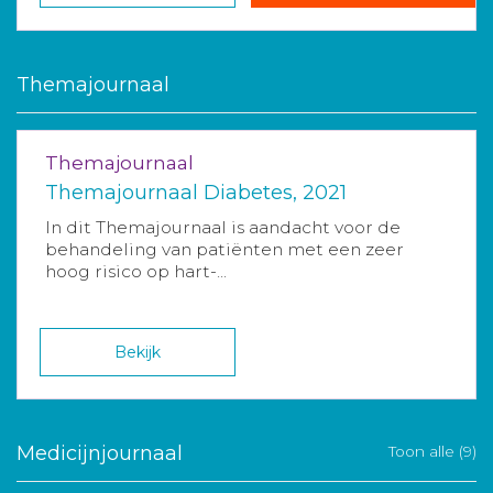
Themajournaal
Themajournaal
Themajournaal Diabetes, 2021
In dit Themajournaal is aandacht voor de
behandeling van patiënten met een zeer
hoog risico op hart-...
Bekijk
Medicijnjournaal
Toon alle (9)