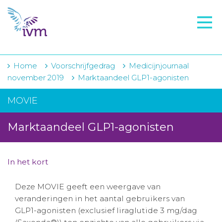
VMI
FTO voorbereiding
IVM-academie
Home
Voorschrijfgedrag
Medicijnjournaal
november 2019
Marktaandeel GLP1-agonisten
Zorginstellingen
MOVIE
Voorschrijfgedrag
Marktaandeel GLP1-agonisten
Projecten
Over IVM
In het kort
Actueel
Deze MOVIE geeft een weergave van
Contact
veranderingen in het aantal gebruikers van
GLP1-agonisten (exclusief liraglutide 3 mg/dag
Winkelwagentje