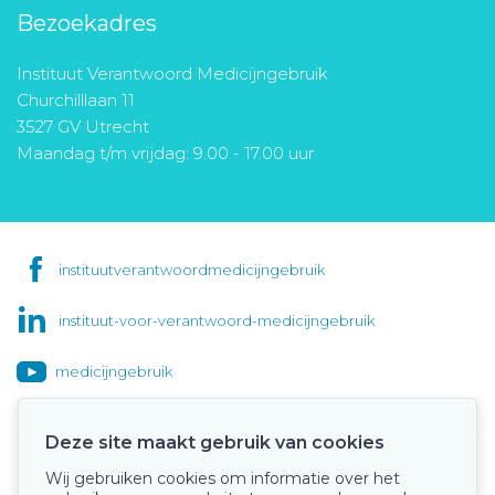
Bezoekadres
Instituut Verantwoord Medicijngebruik
Churchilllaan 11
3527 GV Utrecht
Maandag t/m vrijdag: 9.00 - 17.00 uur
instituutverantwoordmedicijngebruik
instituut-voor-verantwoord-medicijngebruik
medicijngebruik
Deze site maakt gebruik van cookies
Wij gebruiken cookies om informatie over het
Onze keurmerken