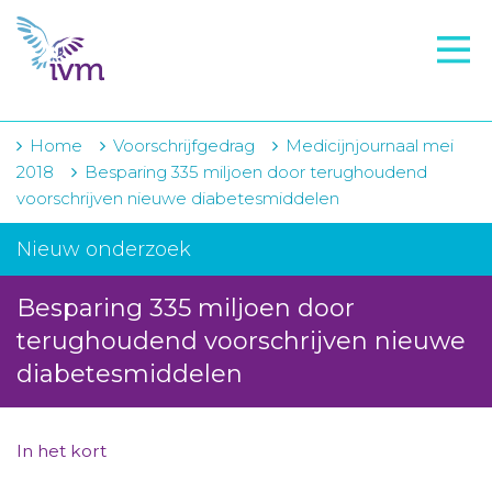
VMI
FTO voorbereiding
IVM-academie
Home
Voorschrijfgedrag
Medicijnjournaal mei
2018
Besparing 335 miljoen door terughoudend
Zorginstellingen
voorschrijven nieuwe diabetesmiddelen
Voorschrijfgedrag
Nieuw onderzoek
Projecten
Besparing 335 miljoen door
Over IVM
terughoudend voorschrijven nieuwe
diabetesmiddelen
Actueel
Contact
In het kort
Winkelwagentje