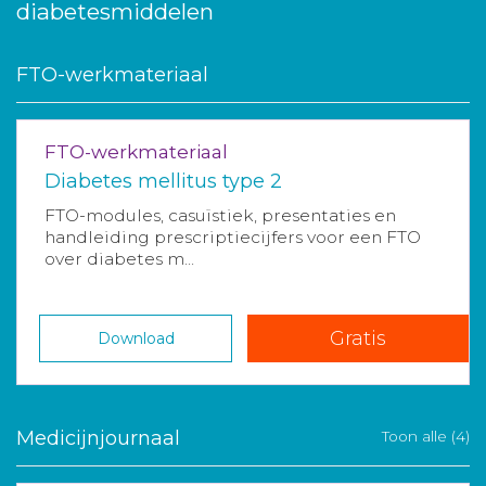
diabetesmiddelen
FTO-werkmateriaal
FTO-werkmateriaal
Diabetes mellitus type 2
FTO-modules, casuïstiek, presentaties en
handleiding prescriptiecijfers voor een FTO
over diabetes m...
Gratis
Download
Medicijnjournaal
Toon alle (4)