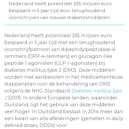
Nederland heeft potentieel 335 miljoen euro
Aanmelden nieuwsbrief
bespaard in 5 jaar tijd door terughoudend
voorschrijven van nieuwe diabetesmiddelen.
Inloggen
Nederland heeft potentieel 335 miljoen euro
bespaard in 5 jaar tijd met een terughoudend
Toegang leeromgeving
voorschrijfpatroon van dipeptidylpeptidase-4-
remmers (DPP-4-remmers) en glucagon-like
peptide 1-agonisten (GLP-1-agonisten) bij
diabetes mellitus type 2 (DM2). Deze middelen
worden niet aanbevolen in het medicamenteuze
stappenplan voor de behandeling van DM2
volgens de NHG-Standaard
Diabetes mellitus type
2
(2013)
.
In andere Europese landen, waaronder
Duitsland, ligt het gebruik van deze middelen
veel hoger. In Duitsland beslaat in 2014 meer dan
een kwart van alle afleveringen (gemeten in daily
defined doses, DDDs) voor