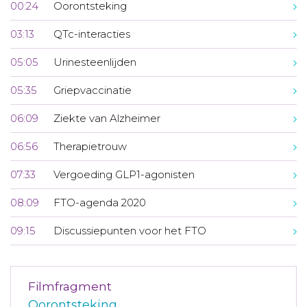
00:24
Oorontsteking
03:13
QTc-interacties
05:05
Urinesteenlijden
05:35
Griepvaccinatie
06:09
Ziekte van Alzheimer
06:56
Therapietrouw
07:33
Vergoeding GLP1-agonisten
08:09
FTO-agenda 2020
09:15
Discussiepunten voor het FTO
Filmfragment
Oorontsteking