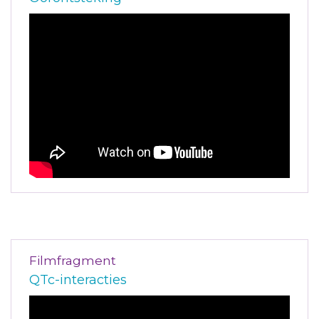
Filmfragment
QTc-interacties