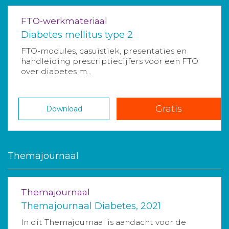
FTO-werkmateriaal
Diabetes mellitus type 2
FTO-modules, casuïstiek, presentaties en
handleiding prescriptiecijfers voor een FTO
over diabetes m...
Gratis
Download
Themajournaal
Themajournaal
Themajournaal Diabetes, 2021
In dit Themajournaal is aandacht voor de