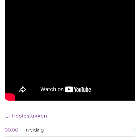
Aanmelden nieuwsbrief
Inloggen
Toegang leeromgeving
Hoofdstukken
00:00
Inleiding