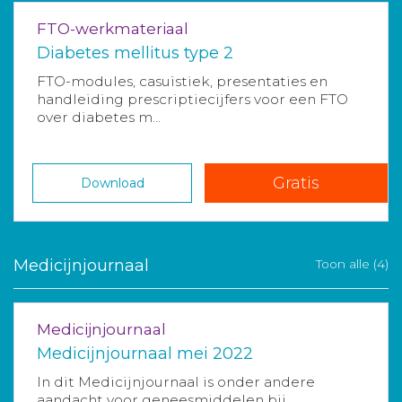
FTO-werkmateriaal
Diabetes mellitus type 2
FTO-modules, casuïstiek, presentaties en
handleiding prescriptiecijfers voor een FTO
over diabetes m...
Gratis
Download
Medicijnjournaal
Toon alle (4)
Medicijnjournaal
Medicijnjournaal mei 2022
In dit Medicijnjournaal is onder andere
aandacht voor geneesmiddelen bij