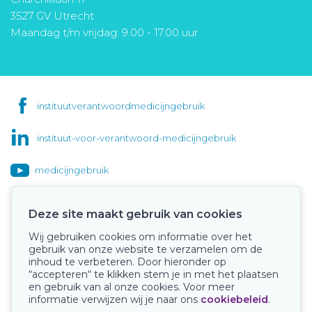
3527 GV Utrecht
Maandag t/m vrijdag: 9.00 - 17.00 uur
instituutverantwoordmedicijngebruik
instituut-voor-verantwoord-medicijngebruik
medicijngebruik
Deze site maakt gebruik van cookies
Wij gebruiken cookies om informatie over het
Onze keurmerken
gebruik van onze website te verzamelen om de
inhoud te verbeteren. Door hieronder op
“accepteren“ te klikken stem je in met het plaatsen
en gebruik van al onze cookies. Voor meer
informatie verwijzen wij je naar ons
cookiebeleid
.