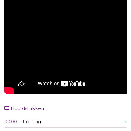
Aanmelden nieuwsbrief
Inloggen
Toegang leeromgeving
Hoofdstukken
00:00
Inleiding