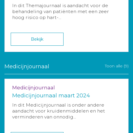
In dit Themajournaal is aandacht voor de
behandeling van patiënten met een zeer
hoog risico op hart-...
Bekijk
Medicijnjournaal
Toon alle (9)
Medicijnjournaal
Medicijnjournaal maart 2024
In dit Medicijnjournaal is onder andere
aandacht voor kruidenmiddelen en het
verminderen van onnodig...