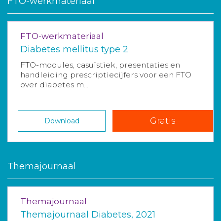
FTO-werkmateriaal
FTO-werkmateriaal
Diabetes mellitus type 2
FTO-modules, casuïstiek, presentaties en
handleiding prescriptiecijfers voor een FTO
over diabetes m...
Gratis
Download
Themajournaal
Themajournaal
Themajournaal Diabetes, 2021