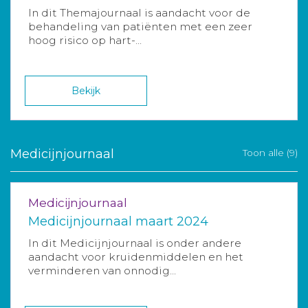
In dit Themajournaal is aandacht voor de
behandeling van patiënten met een zeer
hoog risico op hart-...
Bekijk
Medicijnjournaal
Toon alle (9)
Medicijnjournaal
Medicijnjournaal maart 2024
In dit Medicijnjournaal is onder andere
aandacht voor kruidenmiddelen en het
verminderen van onnodig...