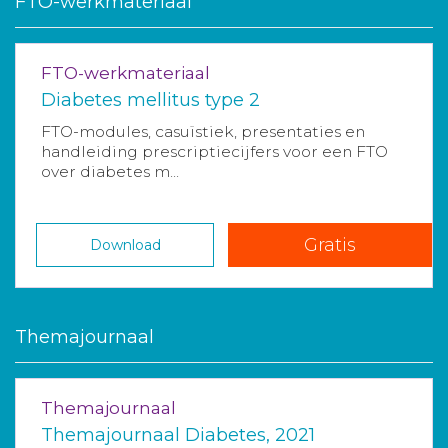
FTO-werkmateriaal
FTO-werkmateriaal
Diabetes mellitus type 2
FTO-modules, casuïstiek, presentaties en
handleiding prescriptiecijfers voor een FTO
over diabetes m...
Gratis
Download
Themajournaal
Themajournaal
Themajournaal Diabetes, 2021