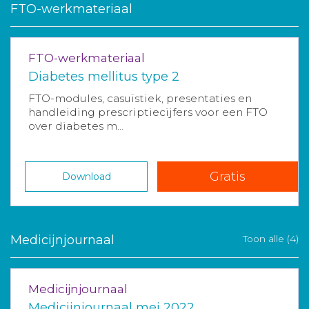
FTO-werkmateriaal
FTO-werkmateriaal
Diabetes mellitus type 2
FTO-modules, casuïstiek, presentaties en
handleiding prescriptiecijfers voor een FTO
over diabetes m...
Gratis
Download
Medicijnjournaal
Toon alle (4)
Medicijnjournaal
Medicijnjournaal mei 2022