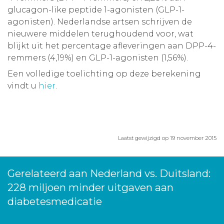
glucagon-like peptide 1-agonisten (GLP-1-
agonisten). Nederlandse artsen schrijven de
nieuwere middelen terughoudend voor, wat
blijkt uit het percentage afleveringen aan DPP-4-
remmers (4,19%) en GLP-1-agonisten (1,56%).
Een volledige toelichting op deze berekening
vindt u
hier
.
Laatst gewijzigd op 19 november 2015
Gerelateerd aan Nederland vs. Duitsland:
228 miljoen minder uitgaven aan
diabetesmedicatie