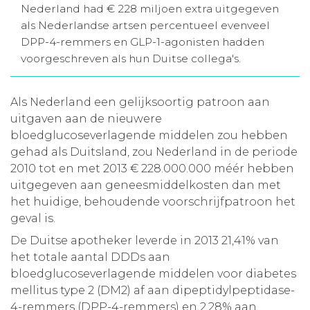
Nederland had € 228 miljoen extra uitgegeven
Aanmelden nieuwsbrief
als Nederlandse artsen percentueel evenveel
DPP-4-remmers en GLP-1-agonisten hadden
voorgeschreven als hun Duitse collega's.
Inloggen
Als Nederland een gelijksoortig patroon aan
Toegang leeromgeving
uitgaven aan de nieuwere
bloedglucoseverlagende middelen zou hebben
gehad als Duitsland, zou Nederland in de periode
2010 tot en met 2013 € 228.000.000 méér hebben
uitgegeven aan geneesmiddelkosten dan met
het huidige, behoudende voorschrijfpatroon het
geval is.
De Duitse apotheker leverde in 2013 21,41% van
het totale aantal DDDs aan
bloedglucoseverlagende middelen voor diabetes
mellitus type 2 (DM2) af aan dipeptidylpeptidase-
4-remmers (DPP-4-remmers) en 2,28% aan