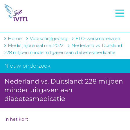
VMI
FTO voorbereiding
IVM-academie
Home
Voorschrijfgedrag
FTO-werkmaterialen
Medicijnjournaal mei 2022
Nederland vs. Duitsland:
Zorginstellingen
228 miljoen minder uitgaven aan diabetesmedicatie
Voorschrijfgedrag
Nieuw onderzoek
Projecten
Nederland vs. Duitsland: 228 miljoen
Over IVM
minder uitgaven aan
diabetesmedicatie
Actueel
Contact
In het kort
Winkelwagentje