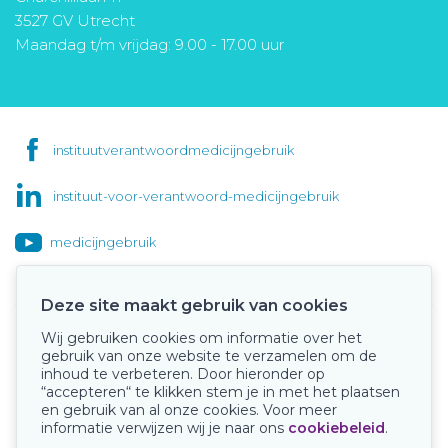
3527 GV Utrecht
Maandag t/m vrijdag: 9.00 - 17.00 uur
instituutverantwoordmedicijngebruik
instituut-voor-verantwoord-medicijngebruik
medicijngebruik
Deze site maakt gebruik van cookies
Wij gebruiken cookies om informatie over het
Onze keurmerken
gebruik van onze website te verzamelen om de
inhoud te verbeteren. Door hieronder op
“accepteren“ te klikken stem je in met het plaatsen
en gebruik van al onze cookies. Voor meer
informatie verwijzen wij je naar ons
cookiebeleid
.