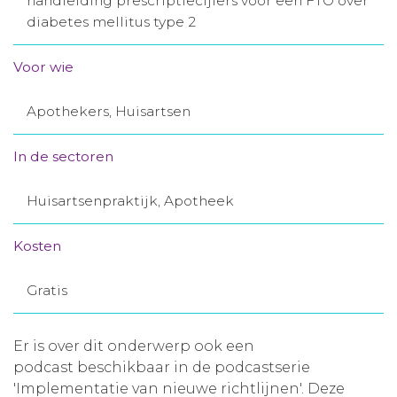
handleiding prescriptiecijfers voor een FTO over
diabetes mellitus type 2
Aanmelden nieuwsbrief
Voor wie
Inloggen
Apothekers, Huisartsen
Toegang leeromgeving
In de sectoren
Huisartsenpraktijk, Apotheek
Kosten
Gratis
Er is over dit onderwerp ook een
podcast beschikbaar in de podcastserie
'Implementatie van nieuwe richtlijnen'. Deze