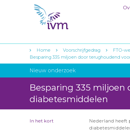
Ov
Home
Voorschrijfgedrag
FTO-we
Besparing 335 miljoen door terughoudend voo
Nieuw onderzoek
Besparing 335 miljoen
diabetesmiddelen
In het kort
Nederland heeft p
diabetesmiddele