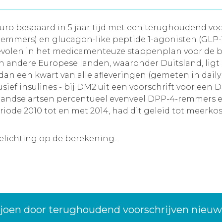
uro bespaard in 5 jaar tijd met een terughoudend vo
mmers) en glucagon-like peptide 1-agonisten (GLP-1-a
evolen in het medicamenteuze stappenplan voor de 
In andere Europese landen, waaronder Duitsland, ligt
 dan een kwart van alle afleveringen (gemeten in dail
ief insulines - bij DM2 uit een voorschrift voor een 
derlandse artsen percentueel evenveel DPP-4-remmers
riode 2010 tot en met 2014, had dit geleid tot meerko
oelichting op de berekening.
ljoen door terughoudend voorschrijven nieu