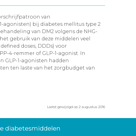
orschrijfpatroon van
gonisten) bij diabetes mellitus type 2
behandeling van DM2 volgens de NHG-
 het gebruik van deze middelen veel
y defined doses, DDDs) voor
DPP-4-remmer of GLP-1-agonist. In
 en GLP-1-agonisten hadden
sten ten laste van het zorgbudget van
Laatst gewijzigd op 2 augustus 2016
we diabetesmiddelen