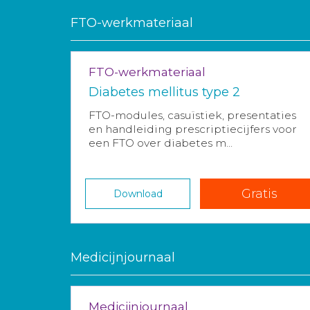
FTO-werkmateriaal
FTO-werkmateriaal
Diabetes mellitus type 2
FTO-modules, casuïstiek, presentaties
en handleiding prescriptiecijfers voor
een FTO over diabetes m...
Gratis
Download
Medicijnjournaal
Medicijnjournaal