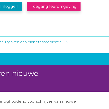
Inloggen
Toegang leeromgeving
der uitgaven aan diabetesmedicatie
ven nieuwe
r terughoudend voorschrijven van nieuwe