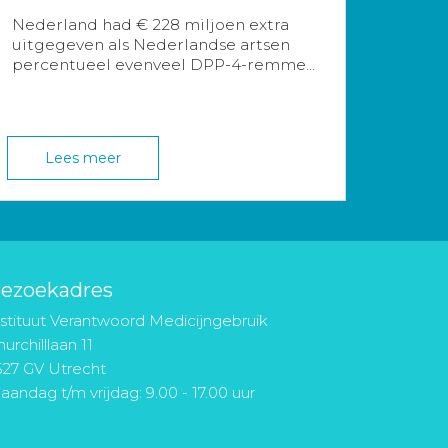
Nederland had € 228 miljoen extra
uitgegeven als Nederlandse artsen
percentueel evenveel DPP-4-remme...
Lees meer
ezoekadres
nstituut Verantwoord Medicijngebruik
urchilllaan 11
527 GV Utrecht
aandag t/m vrijdag: 9.00 - 17.00 uur