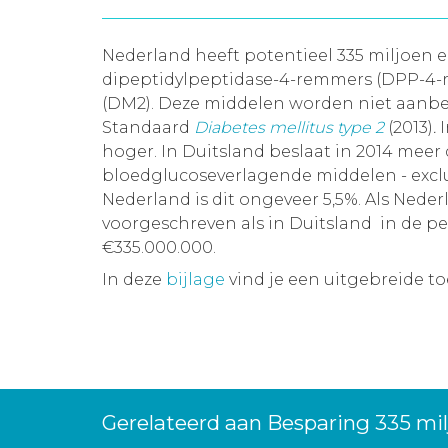
Nederland heeft potentieel 335 miljoen e
dipeptidylpeptidase-4-remmers (DPP-4-re
(DM2). Deze middelen worden niet aanb
Standaard
Diabetes mellitus type 2
(2013)
.
hoger. In Duitsland beslaat in 2014 meer
bloedglucoseverlagende middelen - exclus
Nederland is dit ongeveer 5,5%. Als Ne
voorgeschreven als in Duitsland in de pe
€335.000.000.
In deze
bijlage
vind je een uitgebreide t
Gerelateerd aan Besparing 335 mi