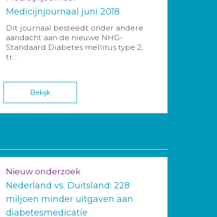
Medicijnjournaal juni 2018
Dit journaal besteedt onder andere
aandacht aan de nieuwe NHG-
Standaard Diabetes mellitus type 2,
tr...
Bekijk
Nieuw onderzoek
Nederland vs. Duitsland: 228
miljoen minder uitgaven aan
diabetesmedicatie