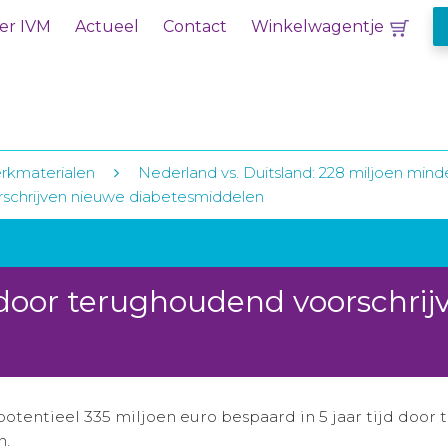
er IVM
Actueel
Contact
Winkelwagentje
rkmaterialen
Nederland vs. Duitsland: 228 miljoen min
rschrijven nieuwe diabetesmiddelen
 door terughoudend voorschrij
otentieel 335 miljoen euro bespaard in 5 jaar tijd doo
n.