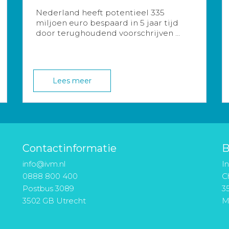
Nederland heeft potentieel 335
miljoen euro bespaard in 5 jaar tijd
door terughoudend voorschrijven ...
Lees meer
Contactinformatie
B
info@ivm.nl
I
0888 800 400
Ch
Postbus 3089
3
3502 GB Utrecht
M