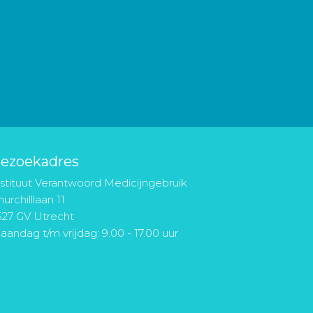
ezoekadres
nstituut Verantwoord Medicijngebruik
urchilllaan 11
527 GV Utrecht
aandag t/m vrijdag: 9.00 - 17.00 uur