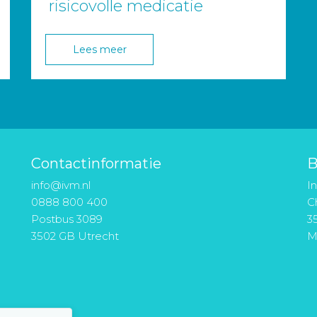
risicovolle medicatie
Lees meer
Contactinformatie
B
info@ivm.nl
I
0888 800 400
Ch
Postbus 3089
3
3502 GB Utrecht
M