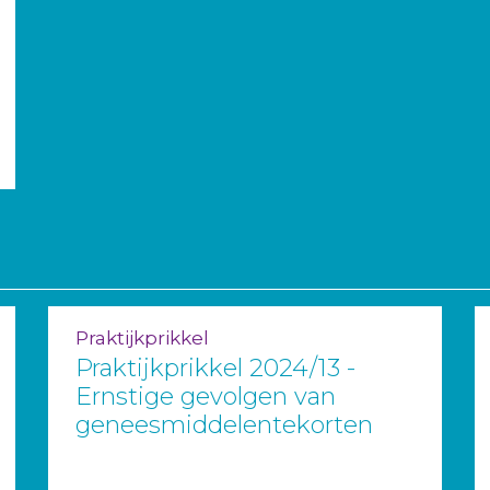
Praktijkprikkel
Praktijkprikkel 2024/13 -
Ernstige gevolgen van
geneesmiddelentekorten