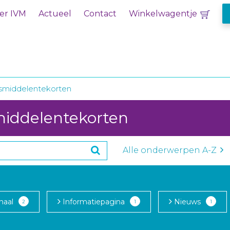
er IVM
Actueel
Contact
Winkelwagentje
middelentekorten
middelentekorten
Alle onderwerpen A-Z
naal
Informatiepagina
Nieuws
2
1
1