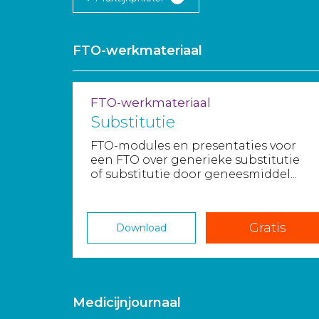
FTO-werkmateriaal
FTO-werkmateriaal
Substitutie
FTO-modules en presentaties voor
een FTO over generieke substitutie
of substitutie door geneesmiddel...
Gratis
Download
Medicijnjournaal