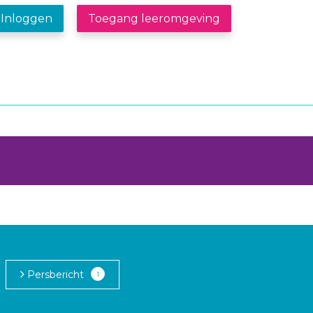
Inloggen
Toegang leeromgeving
Persbericht
1