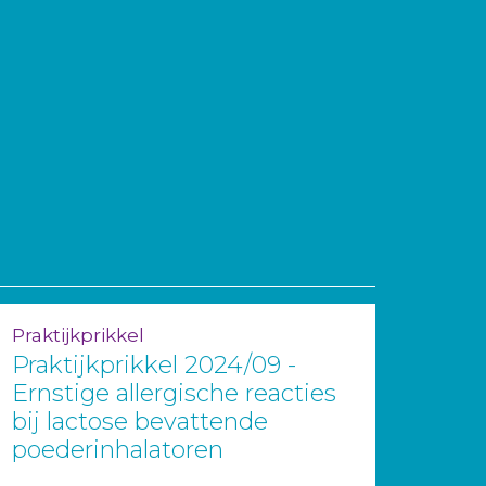
Praktijkprikkel
Praktijkprikkel 2024/09 -
Ernstige allergische reacties
bij lactose bevattende
poederinhalatoren