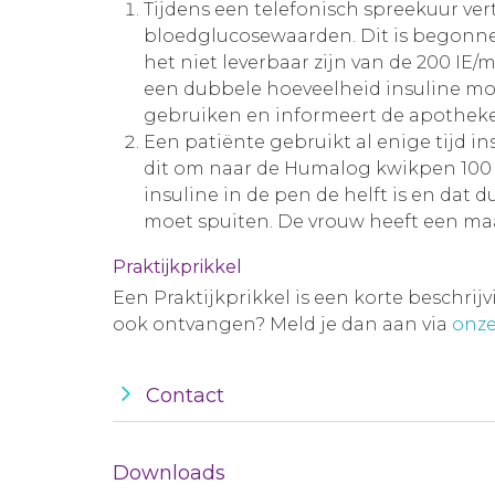
Tijdens een telefonisch spreekuur verte
bloedglucosewaarden. Dit is begonne
het niet leverbaar zijn van de 200 IE/
een dubbele hoeveelheid insuline moe
gebruiken en informeert de apotheker 
Een patiënte gebruikt al enige tijd 
dit om naar de Humalog kwikpen 100 IE
insuline in de pen de helft is en dat 
moet spuiten. De vrouw heeft een maa
Praktijkprikkel
Een Praktijkprikkel is een korte beschrij
ook ontvangen? Meld je dan aan via
onze
Contact
Downloads