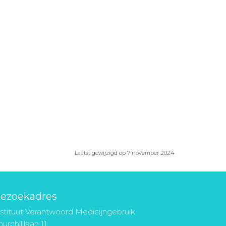
Laatst gewijzigd op 7 november 2024
ezoekadres
nstituut Verantwoord Medicijngebruik
urchilllaan 11