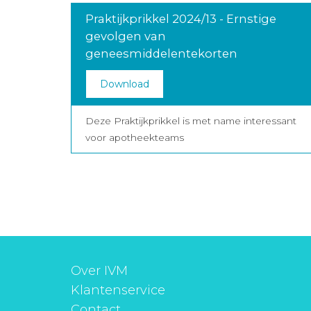
Praktijkprikkel 2024/13 - Ernstige
gevolgen van
geneesmiddelentekorten
Download
Deze Praktijkprikkel is met name interessant
voor apotheekteams
Over IVM
Klantenservice
Contact