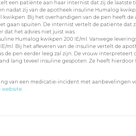
lt een patiënte aan haar internist dat zij de laatste ti
n nadat zij van de apotheek insuline Humalog kwikp
ml kwikpen. Bij het overhandigen van de pen heeft de 
t gaan spuiten. De internist vertelt de patiënte da
dat het advies niet juist was.
insuline Humalog kwikpen 200 IE/ml. Vanwege leverin
/ml. Bij het afleveren van de insuline vertelt de apo
dus de pen eerder leeg zal zijn. De vrouw interpreteert
nd lang teveel insuline gespoten. Ze heeft hierdoor 
ving van een medicatie-incident met aanbevelingen voor
 website
.