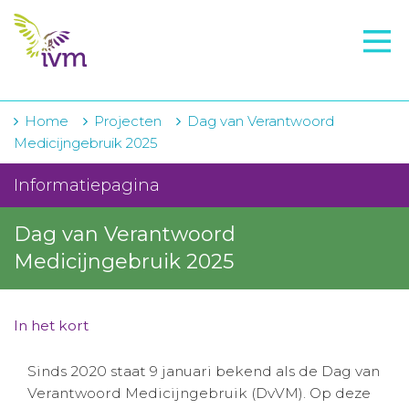
VMI
FTO voorbereiding
IVM-academie
Home
Projecten
Dag van Verantwoord
Medicijngebruik 2025
Zorginstellingen
Informatiepagina
Voorschrijfgedrag
Dag van Verantwoord
Projecten
Medicijngebruik 2025
Over IVM
Actueel
In het kort
Contact
Sinds 2020 staat 9 januari bekend als de Dag van
Verantwoord Medicijngebruik (DvVM). Op deze
Winkelwagentje