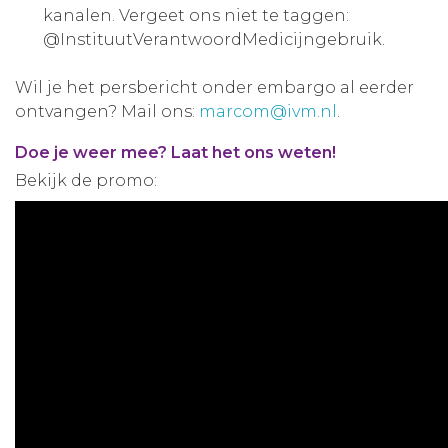
kanalen. Vergeet ons niet te taggen:
@InstituutVerantwoordMedicijngebruik.
Wil je het persbericht onder embargo al eerder
ontvangen? Mail ons:
marcom@ivm.nl
.
Doe je weer mee? Laat het ons weten!
Bekijk de promo: