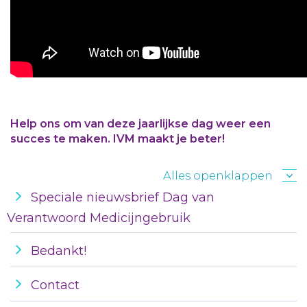
Help ons om van deze jaarlijkse dag weer een
succes te maken. IVM maakt je beter!
Alles openklappen
Speciale nieuwsbrief Dag van
Verantwoord Medicijngebruik
Bedankt!
Contact