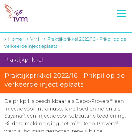
VMI
FTO voorbereiding
IVM-academie
Home
VMI
Praktijkprikkel 2022/16 - Prikpil op de
verkeerde injectieplaats
Zorginstellingen
Praktijkprikkel
Voorschrijfgedrag
Praktijkprikkel 2022/16 - Prikpil op de
Projecten
verkeerde injectieplaats
Over IVM
®
Actueel
De prikpil is beschikbaar als Depo-Provera
, een
injectie voor intramusculaire toediening en als
Contact
®
Sayana
, een injectie voor subcutane toediening.
®
Bij deze melding ging het mis: Depo-Provera
Winkelwagentje
werd subcutaan gespoten, terwijl bij de