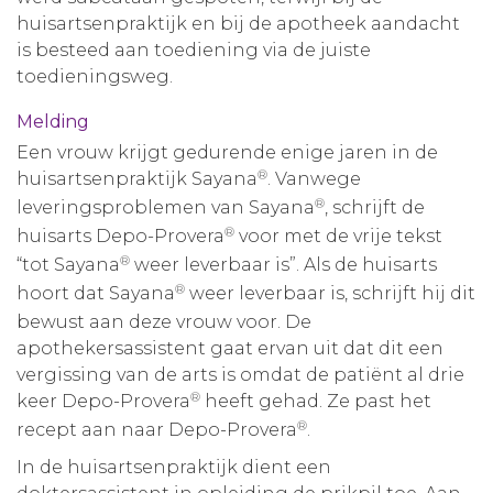
huisartsenpraktijk en bij de apotheek aandacht
Aanmelden nieuwsbrief
is besteed aan toediening via de juiste
toedieningsweg.
Inloggen
Melding
Een vrouw krijgt gedurende enige jaren in de
Toegang leeromgeving
®
huisartsenpraktijk Sayana
. Vanwege
®
leveringsproblemen van Sayana
, schrijft de
®
huisarts Depo-Provera
voor met de vrije tekst
®
“tot Sayana
weer leverbaar is”. Als de huisarts
®
hoort dat Sayana
weer leverbaar is, schrijft hij dit
bewust aan deze vrouw voor. De
apothekersassistent gaat ervan uit dat dit een
vergissing van de arts is omdat de patiënt al drie
®
keer Depo-Provera
heeft gehad. Ze past het
®
recept aan naar Depo-Provera
.
In de huisartsenpraktijk dient een