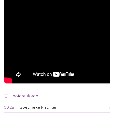
Aanmelden nieuwsbrief
Inloggen
Toegang leeromgeving
Hoofdstukken
00:28
Specifieke klachten