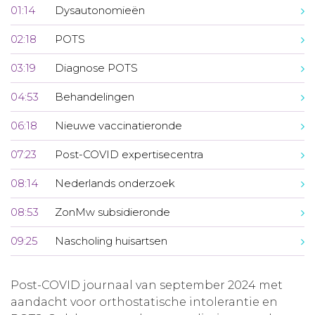
01:14
Dysautonomieën
02:18
POTS
03:19
Diagnose POTS
04:53
Behandelingen
06:18
Nieuwe vaccinatieronde
07:23
Post-COVID expertisecentra
08:14
Nederlands onderzoek
08:53
ZonMw subsidieronde
09:25
Nascholing huisartsen
Post-COVID journaal van september 2024 met
aandacht voor orthostatische intolerantie en