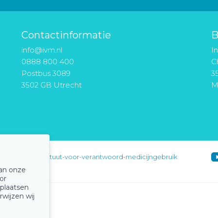
Contactinformatie
B
info@ivm.nl
I
0888 800 400
Ch
Postbus 3089
3
3502 GB Utrecht
M
instituut-voor-verantwoord-medicijngebruik
van onze
or
 plaatsen
rwijzen wij