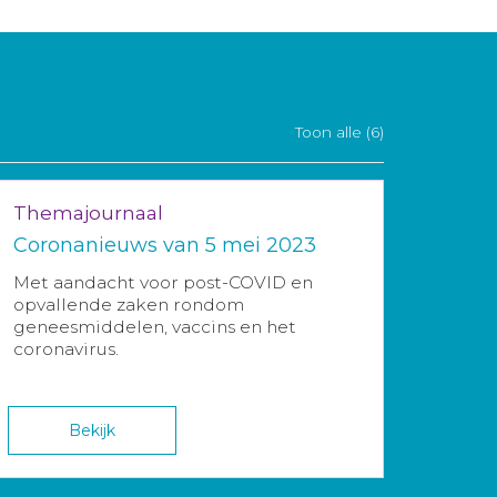
Toon alle (6)
Themajournaal
Coronanieuws van 5 mei 2023
Met aandacht voor post-COVID en
opvallende zaken rondom
geneesmiddelen, vaccins en het
coronavirus.
Bekijk