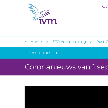
Ov
Home
FTO voorbereiding
Post-
Themajournaal
Coronanieuws van 1 s