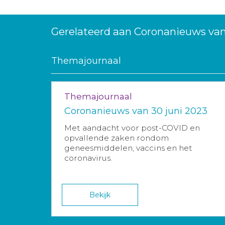
Gerelateerd aan Coronanieuws va
Themajournaal
Themajournaal
Coronanieuws van 30 juni 2023
Met aandacht voor post-COVID en
opvallende zaken rondom
geneesmiddelen, vaccins en het
coronavirus.
Bekijk