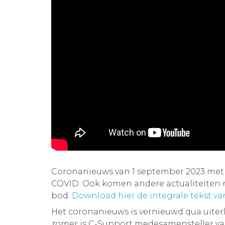
Coronanieuws van 1 september 2023 met 
COVID. Ook komen andere actualiteiten
bod.
Download hier de integrale tekst v
Het coronanieuws is vernieuwd qua uiterli
zomer is C-Support medesamensteller v