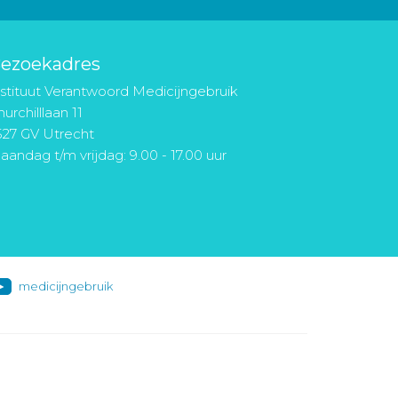
ezoekadres
nstituut Verantwoord Medicijngebruik
urchilllaan 11
527 GV Utrecht
aandag t/m vrijdag: 9.00 - 17.00 uur
medicijngebruik