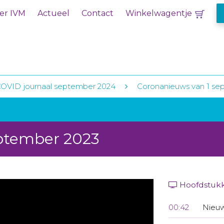
er IVM
Actueel
Contact
Winkelwagentje
COVID journaal september 2024
Coronanieuws van 1 se
eptember 2023
Hoofdstuk
00:42
Nieuw