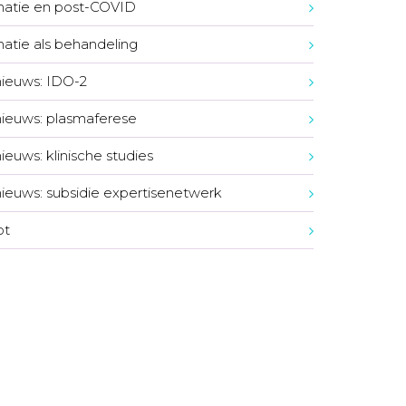
natie en post-COVID
natie als behandeling
nieuws: IDO-2
nieuws: plasmaferese
ieuws: klinische studies
nieuws: subsidie expertisenetwerk
ot