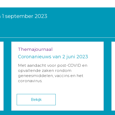
n 1 september 2023
Themajournaal
Coronanieuws van 2 juni 2023
Met aandacht voor post-COVID en
opvallende zaken rondom
geneesmiddelen, vaccins en het
coronavirus.
Bekijk