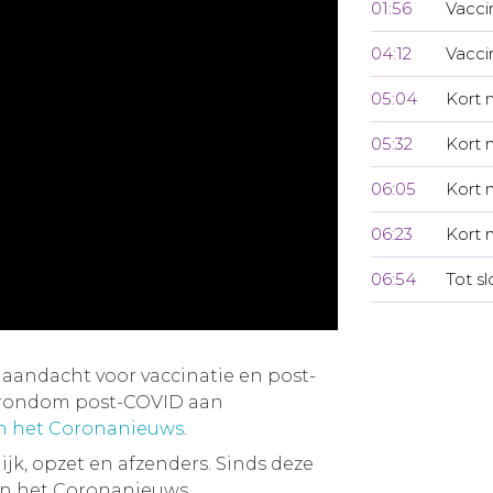
01:56
Vacci
04:12
Vacci
05:04
Kort 
05:32
Kort 
06:05
Kort n
06:23
Kort 
06:54
Tot sl
aandacht voor vaccinatie en post-
 rondom post-COVID aan
an het Coronanieuws
.
jk, opzet en afzenders. Sinds deze
an het Coronanieuws.